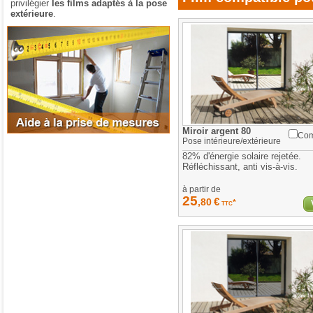
privilégier
les films adaptés à la pose
extérieure
.
Aide à la prise de mesures
Miroir argent 80
Com
Pose
intérieure/extérieure
82% d'énergie solaire rejetée.
Réfléchissant, anti vis-à-vis.
à partir de
25
€
,80
*
TTC