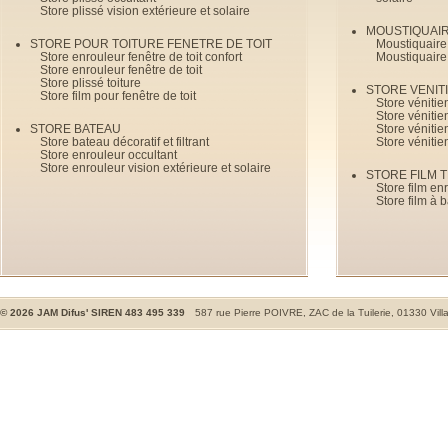
Store plissé vision extérieure et solaire
MOUSTIQUAI
STORE POUR TOITURE FENETRE DE TOIT
Moustiquaire
Store enrouleur fenêtre de toit confort
Moustiquaire
Store enrouleur fenêtre de toit
Store plissé toiture
STORE VENIT
Store film pour fenêtre de toit
Store véniti
Store véniti
STORE BATEAU
Store véniti
Store bateau décoratif et filtrant
Store vénitie
Store enrouleur occultant
Store enrouleur vision extérieure et solaire
STORE FILM 
Store film en
Store film à 
©
2026
JAM Difus' SIREN 483 495 339
587 rue Pierre POIVRE, ZAC de la Tuilerie, 01330 Vill