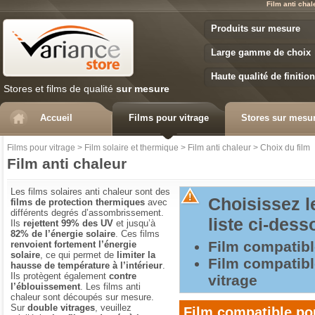
Film anti cha
Variance Store
Produits sur mesure
Large gamme de choix
Haute qualité de finition
Stores et films de qualité
sur mesure
Accueil
Films pour vitrage
Stores sur mesu
Films pour vitrage
>
Film solaire et thermique
>
Film anti chaleur
>
Choix du film
Film anti chaleur
Les films solaires anti chaleur sont des
Choisissez l
films de protection thermiques
avec
différents degrés d’assombrissement.
liste ci-dess
Ils
rejettent 99% des UV
et jusqu’à
82% de l’énergie solaire
. Ces films
Film compatibl
renvoient fortement l’énergie
solaire
, ce qui permet de
limiter la
Film compatibl
hausse de température à l’intérieur
.
Ils protègent également
contre
vitrage
l’éblouissement
. Les films anti
chaleur sont découpés sur mesure.
Sur
double vitrages
, veuillez
Film compatible po