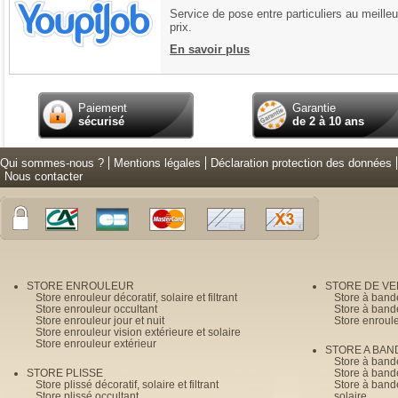
Service de pose entre particuliers au meilleu
prix.
En savoir plus
Paiement
Garantie
sécurisé
de 2 à 10 ans
Qui sommes-nous ?
Mentions légales
Déclaration protection des données
Nous contacter
STORE ENROULEUR
STORE DE V
Store enrouleur décoratif, solaire et filtrant
Store à band
Store enrouleur occultant
Store à band
Store enrouleur jour et nuit
Store enroul
Store enrouleur vision extérieure et solaire
Store enrouleur extérieur
STORE A BAN
Store à bande
STORE PLISSE
Store à bande
Store plissé décoratif, solaire et filtrant
Store à bande
Store plissé occultant
solaire