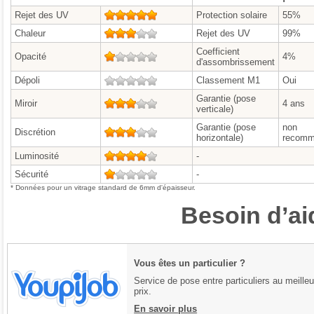
Rejet des UV
5/5
Protection solaire
55%
Chaleur
3/5
Rejet des UV
99%
Coefficient
Opacité
1/5
4%
d'assombrissement
Dépoli
0/5
Classement M1
Oui
Garantie (pose
Miroir
3/5
4 ans
verticale)
Garantie (pose
non
Discrétion
3/5
horizontale)
recomm
Luminosité
4/5
-
Sécurité
1/5
-
* Données pour un vitrage standard de 6mm d'épaisseur.
Besoin d’ai
Vous êtes un particulier ?
Service de pose entre particuliers au meilleu
prix.
En savoir plus