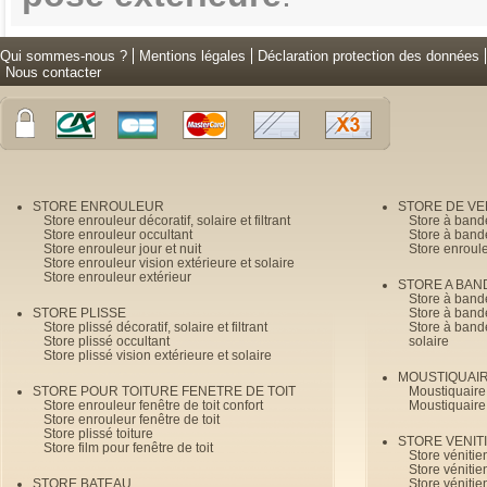
Qui sommes-nous ?
Mentions légales
Déclaration protection des données
Nous contacter
STORE ENROULEUR
STORE DE V
Store enrouleur décoratif, solaire et filtrant
Store à band
Store enrouleur occultant
Store à band
Store enrouleur jour et nuit
Store enroul
Store enrouleur vision extérieure et solaire
Store enrouleur extérieur
STORE A BAN
Store à bande
STORE PLISSE
Store à bande
Store plissé décoratif, solaire et filtrant
Store à bande
Store plissé occultant
solaire
Store plissé vision extérieure et solaire
MOUSTIQUAI
STORE POUR TOITURE FENETRE DE TOIT
Moustiquaire
Store enrouleur fenêtre de toit confort
Moustiquaire
Store enrouleur fenêtre de toit
Store plissé toiture
STORE VENIT
Store film pour fenêtre de toit
Store véniti
Store véniti
STORE BATEAU
Store véniti