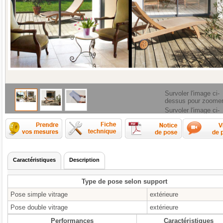
Survoler l'image ci-
dessus pour zoome
Survoler l'image ci-
dessus pour zoome
Comment prendre les mesures ?
Fiche technique
Caractéristiques
Description
Type de pose selon support
Pose simple vitrage
extérieure
Pose double vitrage
extérieure
Performances
Caractéristiques