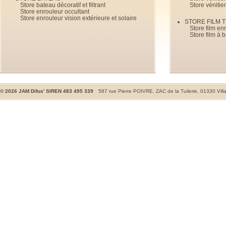
Store bateau décoratif et filtrant
Store vénitie
Store enrouleur occultant
Store enrouleur vision extérieure et solaire
STORE FILM 
Store film en
Store film à 
©
2026
JAM Difus' SIREN 483 495 339
587 rue Pierre POIVRE, ZAC de la Tuilerie, 01330 Vill