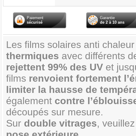
Paiement
Garantie
sécurisé
de 2 à 10 ans
Les films solaires anti chaleu
thermiques
avec différents d
rejettent 99% des UV
et jus
films
renvoient fortement l’é
limiter la hausse de températ
également
contre l’éblouis
découpés sur mesure.
Sur
double vitrages
, veuillez
pose extérieure
.