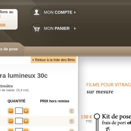
llons au
MON
COMPTE
3
age
MON
PANIER
ls de pose
Retour à la liste des films
tra lumineux 30c
timètre
e de saisie: 15,4 cm)
QUANTITÉ
PRIX
hors remise
-
+
supprimer
-
+
supprimer