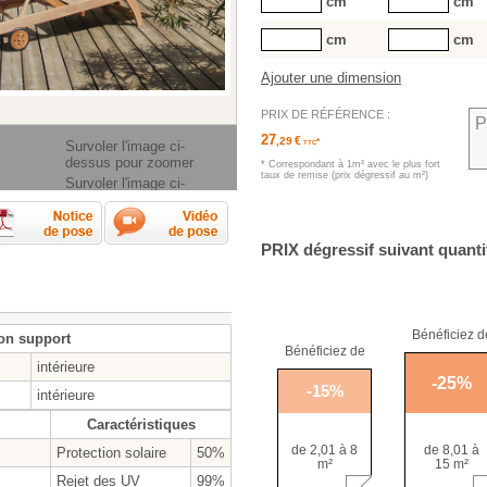
cm
cm
cm
cm
Ajouter une dimension
PRIX DE RÉFÉRENCE :
P
27
€
,29
*
Survoler l'image ci-
TTC
dessus pour zoomer
* Correspondant à 1m² avec le plus fort
taux de remise (prix dégressif au m²)
Survoler l'image ci-
dessus pour zoomer
rendre les mesures ?
Fiche technique
Notice de pose
Vidéos de pose
PRIX
dégressif suivant quanti
Bénéficiez d
on support
Bénéficiez de
intérieure
-
25
%
-
15
%
intérieure
Caractéristiques
de 2,01 à 8
de 8,01 à
Protection solaire
50%
m²
15 m²
Rejet des UV
99%