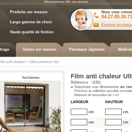
Ultra lumineux 30c sur mesure
Variance Store
Produits sur mesure
Nous vous consei
04.27.85.30.7
Large gamme de choix
Envoyer un mess
Haute qualité de finition
trage
Stores sur mesure
Panneaux Japonais
Matérie
Film anti chaleur
>
Ultra lumineux 30c
Film anti chaleur Ul
Référence :
Ul30c
Saisissez vos dimensions
en cen
Précision au millimètre possible (exempl
Minimum de facturation de
1
m²
LARGEUR
HAUTEUR
cm
cm
cm
cm