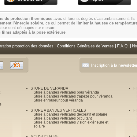
ms de protection thermiques
avec différents degrés d’assombrissement. Ils
tement l’énergie solaire
, ce qui permet de
limiter la hausse de température 
haleur sont découpés sur mesure.
s films adaptés à la pose extérieure
.
aration protection des données
Conditions Générales de Ventes
F.A.Q.
No
Inscription à la
newslette
STORE DE VERANDA
F
t
Store à bandes verticales pour véranda
Store à bandes verticales trapèze pour véranda
Store enrouleur pour véranda
e
STORE A BANDES VERTICALES
F
Store à bandes verticales décoratif et solaire
Store à bandes verticales occultant
Store à bandes verticales vision extérieure et
solaire
MOUSTIQUAIRE
F