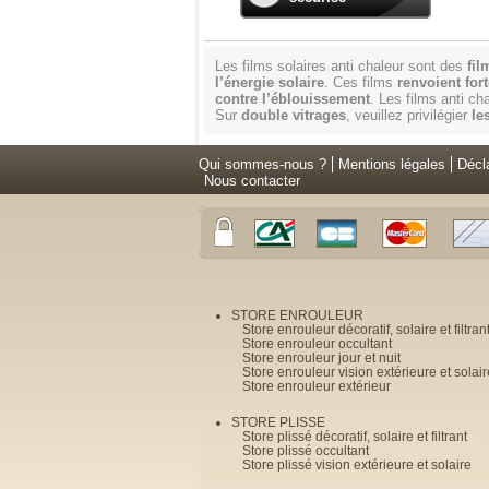
Les films solaires anti chaleur sont des
fil
l’énergie solaire
. Ces films
renvoient for
contre l’éblouissement
. Les films anti c
Sur
double vitrages
, veuillez privilégier
le
Qui sommes-nous ?
Mentions légales
Décl
Nous contacter
STORE ENROULEUR
Store enrouleur décoratif, solaire et filtran
Store enrouleur occultant
Store enrouleur jour et nuit
Store enrouleur vision extérieure et solair
Store enrouleur extérieur
STORE PLISSE
Store plissé décoratif, solaire et filtrant
Store plissé occultant
Store plissé vision extérieure et solaire