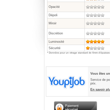
Opacité
0/5
Dépoli
0/5
Miroir
0/5
Discrétion
0/5
Luminosité
5/5
Sécurité
1/5
* Données pour un vitrage standard de 6mm d'épaisseu
Vous êtes un 
Service de pos
prix.
En savoir pl
Paiement
sécurisé