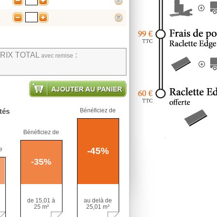
-
+
supprimer
-
+
supprimer
RIX TOTAL
:
avec remise
Ajouter au panier
tés
Bénéficiez de
Bénéficiez de
e
-
45
%
-
35
%
de 15,01 à
au delà de
25 m²
25,01 m²