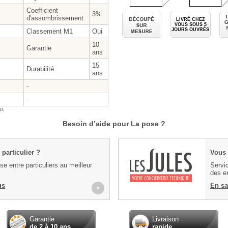
Coefficient
3%
Découpé sur
d'assombrissement
LIVRÉ CHEZ
VOUS SOUS
5
JOURS OUVRÉS
Classement M1
Oui
10
Garantie
ans
15
Durabilité
ans
-
-
r.
Besoin d’aide pour La pose ?
particulier ?
Vous 
e entre particuliers au meilleur
Servic
des en
us
En sa
▼
Garantie
Livraison
de 2 à 10 ans
rapide