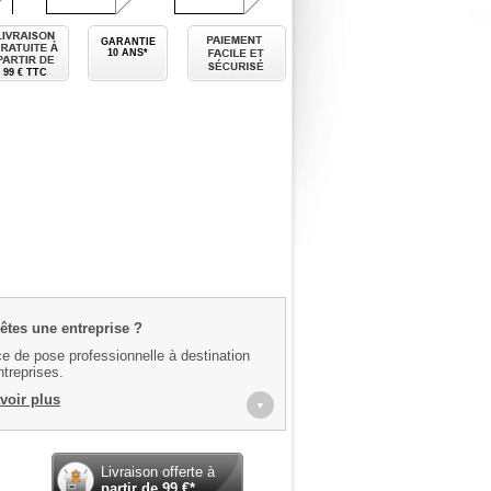
 mesure
Livraison gratuite à partir de
Paiement facile et sécurisé
GARANTIE
10 ANS*
99 € TTC
êtes une entreprise ?
e de pose professionnelle à destination
treprises.
voir plus
▼
Livraison offerte à
partir de
99
€*