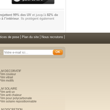
rejettent 99% des UV
et jusqu’à
82% de
à l’intérieur
. Ils protègent également
tices de pose
Plan du site
Nous recrutons
OK
r
:
ILM DECORATIF
Film couleur
Film vitrail
Film motifs
ILM SOLAIRE
Film anti uv
Film anti chaleur
Film pour polycarbonate
Film solaire repositionnable
ILM DISCRETION