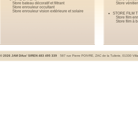
Store bateau décoratif et filtrant
Store vénitie
Store enrouleur occultant
Store enrouleur vision extérieure et solaire
STORE FILM 
Store film en
Store film à 
©
2026
JAM Difus' SIREN 483 495 339
587 rue Pierre POIVRE, ZAC de la Tuilerie, 01330 Vill