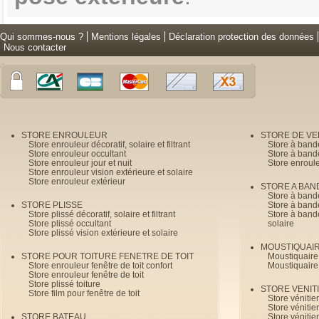
Qui sommes-nous ?
Mentions légales
Déclaration protection des données
Nous contacter
STORE ENROULEUR
STORE DE V
Store enrouleur décoratif, solaire et filtrant
Store à band
Store enrouleur occultant
Store à band
Store enrouleur jour et nuit
Store enroul
Store enrouleur vision extérieure et solaire
Store enrouleur extérieur
STORE A BAN
Store à bande
STORE PLISSE
Store à bande
Store plissé décoratif, solaire et filtrant
Store à bande
Store plissé occultant
solaire
Store plissé vision extérieure et solaire
MOUSTIQUAI
STORE POUR TOITURE FENETRE DE TOIT
Moustiquaire
Store enrouleur fenêtre de toit confort
Moustiquaire
Store enrouleur fenêtre de toit
Store plissé toiture
STORE VENIT
Store film pour fenêtre de toit
Store véniti
Store véniti
STORE BATEAU
Store véniti