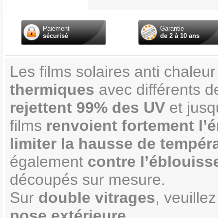
Paiement
Garantie
sécurisé
de 2 à 10 ans
Les films solaires anti chaleu
thermiques
avec différents d
rejettent 99% des UV
et jus
films
renvoient fortement l’é
limiter la hausse de températ
également
contre l’éblouis
découpés sur mesure.
Sur
double vitrages
, veuillez
pose extérieure
.