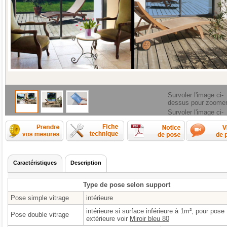
Survoler l'image ci-
dessus pour zoome
Survoler l'image ci-
dessus pour zoome
Comment prendre les mesures ?
Fiche technique
Caractéristiques
Description
Type de pose selon support
Pose simple vitrage
intérieure
intérieure si surface inférieure à 1m², pour pose
Pose double vitrage
extérieure voir
Miroir bleu 80