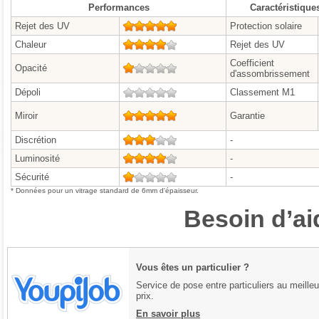
Performances
Caractéristique
Rejet des UV
5/5
Protection solaire
Chaleur
4/5
Rejet des UV
Coefficient
Opacité
1/5
d'assombrissement
Dépoli
0/5
Classement M1
Miroir
5/5
Garantie
Discrétion
3/5
-
Luminosité
4/5
-
Sécurité
1/5
-
* Données pour un vitrage standard de 6mm d'épaisseur.
Besoin d’ai
Vous êtes un particulier ?
Service de pose entre particuliers au meilleu
prix.
En savoir plus