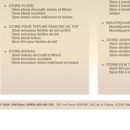
Store à bande
STORE PLISSE
Store à bande
Store plissé décoratif, solaire et filtrant
Store à bande
Store plissé occultant
solaire
Store plissé vision extérieure et solaire
MOUSTIQUAI
STORE POUR TOITURE FENETRE DE TOIT
Moustiquaire
Store enrouleur fenêtre de toit confort
Moustiquaire
Store enrouleur fenêtre de toit
Store plissé toiture
STORE VENIT
Store film pour fenêtre de toit
Store véniti
Store véniti
STORE BATEAU
Store véniti
Store bateau décoratif et filtrant
Store vénitie
Store enrouleur occultant
Store enrouleur vision extérieure et solaire
STORE FILM 
Store film en
Store film à 
©
2026
JAM Difus' SIREN 483 495 339
587 rue Pierre POIVRE, ZAC de la Tuilerie, 01330 Vill