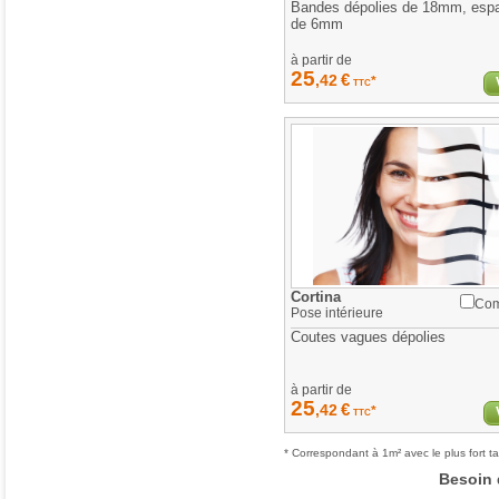
Bandes dépolies de 18mm, esp
de 6mm
à partir de
25
€
,42
*
TTC
Cortina
Com
Pose
intérieure
Coutes vagues dépolies
à partir de
25
€
,42
*
TTC
* Correspondant à 1m² avec le plus fort ta
Besoin 