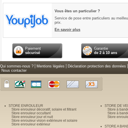
Vous êtes un particulier ?
Service de pose entre particuliers au meilleu
prix.
En savoir plus
Paiement
Garantie
sécurisé
de 2 à 10 ans
Qui sommes-nous ?
Mentions légales
Déclaration protection des données
Nous contacter
STORE ENROULEUR
STORE DE V
Store enrouleur décoratif, solaire et filtrant
Store à band
Store enrouleur occultant
Store à band
Store enrouleur jour et nuit
Store enroul
Store enrouleur vision extérieure et solaire
Store enrouleur extérieur
STORE A BAN