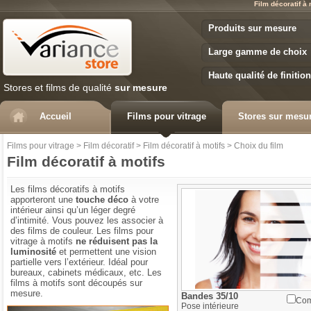
Film décoratif à
Variance Store
Produits sur mesure
Large gamme de choix
Haute qualité de finition
Stores et films de qualité
sur mesure
Accueil
Films pour vitrage
Stores sur mesu
Films pour vitrage
>
Film décoratif
>
Film décoratif à motifs
>
Choix du film
Film décoratif à motifs
Les films décoratifs à motifs
apporteront une
touche déco
à votre
intérieur ainsi qu’un léger degré
d’intimité. Vous pouvez les associer à
des films de couleur. Les films pour
vitrage à motifs
ne réduisent pas la
luminosité
et permettent une vision
partielle vers l’extérieur. Idéal pour
bureaux, cabinets médicaux, etc. Les
films à motifs sont découpés sur
mesure.
Bandes 35/10
Com
Pose
intérieure
Aide à la prise de mesures