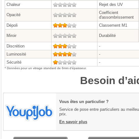
Chaleur
0/5
Rejet des UV
Coefficient
Opacité
0/5
d'assombrissement
Dépoli
3/5
Classement M1
Miroir
0/5
Durabilité
Discrétion
3/5
-
Luminosité
4/5
-
Sécurité
1/5
-
* Données pour un vitrage standard de 6mm d'épaisseur.
Besoin d’ai
Vous êtes un particulier ?
Service de pose entre particuliers au meilleu
prix.
En savoir plus