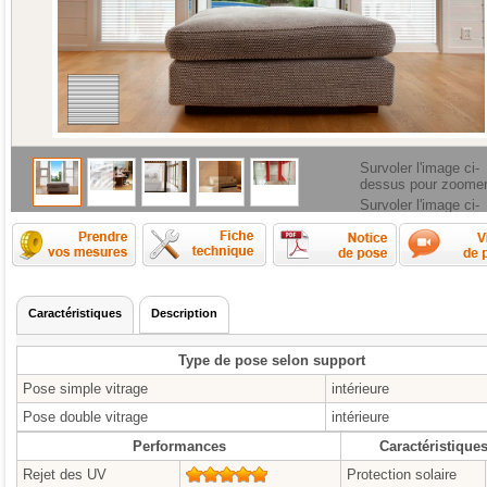
Survoler l'image ci-
dessus pour zoome
Survoler l'image ci-
dessus pour zoome
Comment prendre les mesures ?
Fiche technique
Caractéristiques
Description
Type de pose selon support
Pose simple vitrage
intérieure
Pose double vitrage
intérieure
Performances
Caractéristique
Rejet des UV
5/5
Protection solaire