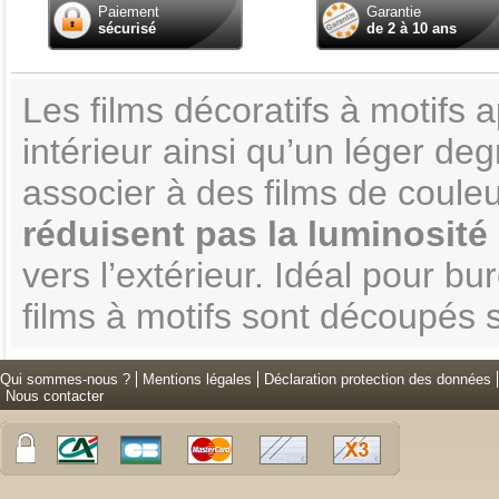
Paiement
Garantie
sécurisé
de 2 à 10 ans
Les films décoratifs à motifs
intérieur ainsi qu’un léger deg
associer à des films de couleu
réduisent pas la luminosité
vers l’extérieur. Idéal pour b
films à motifs sont découpés 
Qui sommes-nous ?
Mentions légales
Déclaration protection des données
Nous contacter