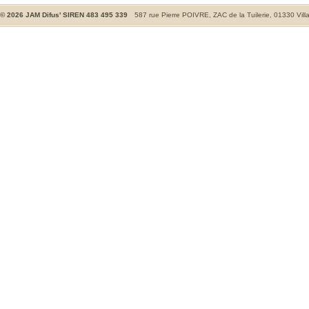
©
2026
JAM Difus' SIREN 483 495 339
587 rue Pierre POIVRE, ZAC de la Tuilerie, 01330 Vill