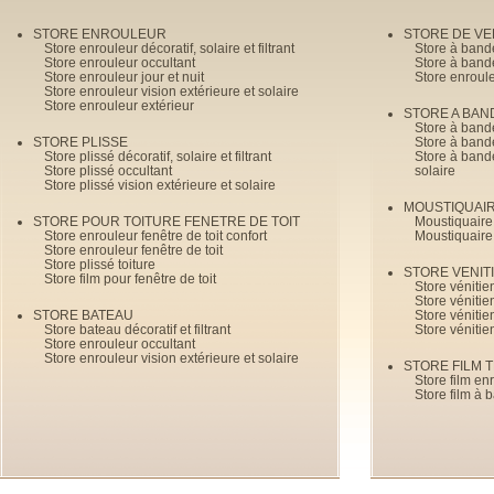
STORE ENROULEUR
STORE DE V
Store enrouleur décoratif, solaire et filtrant
Store à band
Store enrouleur occultant
Store à band
Store enrouleur jour et nuit
Store enroul
Store enrouleur vision extérieure et solaire
Store enrouleur extérieur
STORE A BAN
Store à bande
STORE PLISSE
Store à bande
Store plissé décoratif, solaire et filtrant
Store à bande
Store plissé occultant
solaire
Store plissé vision extérieure et solaire
MOUSTIQUAI
STORE POUR TOITURE FENETRE DE TOIT
Moustiquaire
Store enrouleur fenêtre de toit confort
Moustiquaire
Store enrouleur fenêtre de toit
Store plissé toiture
STORE VENIT
Store film pour fenêtre de toit
Store véniti
Store véniti
STORE BATEAU
Store véniti
Store bateau décoratif et filtrant
Store vénitie
Store enrouleur occultant
Store enrouleur vision extérieure et solaire
STORE FILM 
Store film en
Store film à 