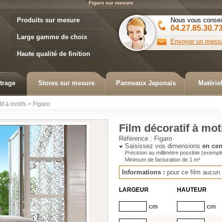
Figaro sur mesure
Variance Store
Produits sur mesure
Nous vous consei
04.27.85.30.7
Large gamme de choix
Envoyer un mess
Haute qualité de finition
trage
Stores sur mesure
Panneaux Japonais
Matérie
if à motifs
>
Figaro
Film décoratif à mot
Référence :
Figaro
Saisissez vos dimensions
en cen
Précision au millimètre possible (exempl
Minimum de facturation de
1
m²
Informations :
pour ce film
aucun 
LARGEUR
HAUTEUR
cm
cm