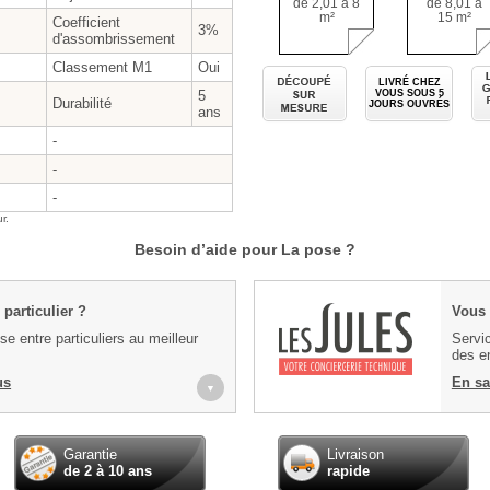
de 2,01 à 8
de 8,01 à
m²
15 m²
Coefficient
3%
d'assombrissement
Classement M1
Oui
Découpé sur
LIVRÉ CHEZ
5
VOUS SOUS
5
Durabilité
JOURS OUVRÉS
ans
-
-
-
r.
Besoin d’aide pour La pose ?
particulier ?
Vous 
e entre particuliers au meilleur
Servic
des en
us
En sa
▼
Garantie
Livraison
de 2 à 10 ans
rapide