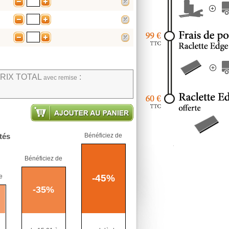
-
+
supprimer
-
+
supprimer
-
+
supprimer
RIX TOTAL
:
avec remise
Ajouter au panier
tés
Bénéficiez de
Bénéficiez de
e
-
45
%
-
35
%