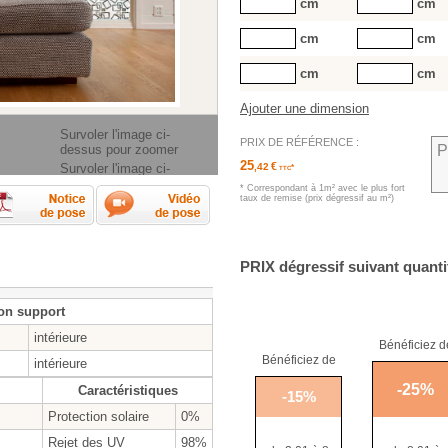
cm
cm
cm
cm
cm
cm
Ajouter une dimension
Survoler l'image ci-
PRIX DE RÉFÉRENCE :
dessus pour zoomer
P
25
€
Survoler l'image ci-
,42
*
TTC
dessus pour zoomer
* Correspondant à 1m² avec le plus fort
rendre les mesures ?
Fiche technique
Notice de pose
Vidéos de pose
taux de remise (prix dégressif au m²)
PRIX
dégressif suivant quanti
on support
intérieure
Bénéficiez d
Bénéficiez de
intérieure
-
25
%
Caractéristiques
-
15
%
Protection solaire
0%
Rejet des UV
98%