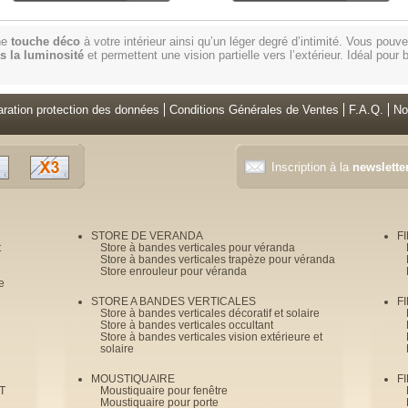
une
touche déco
à votre intérieur ainsi qu’un léger degré d’intimité. Vous pouv
s la luminosité
et permettent une vision partielle vers l’extérieur. Idéal pou
aration protection des données
Conditions Générales de Ventes
F.A.Q.
No
Inscription à la
newslette
STORE DE VERANDA
F
t
Store à bandes verticales pour véranda
Store à bandes verticales trapèze pour véranda
Store enrouleur pour véranda
e
STORE A BANDES VERTICALES
F
Store à bandes verticales décoratif et solaire
Store à bandes verticales occultant
Store à bandes verticales vision extérieure et
solaire
MOUSTIQUAIRE
F
T
Moustiquaire pour fenêtre
Moustiquaire pour porte