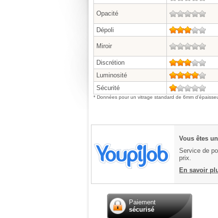
Opacité
0/5
Dépoli
3/5
Miroir
0/5
Discrétion
3/5
Luminosité
4/5
Sécurité
1/5
* Données pour un vitrage standard de 6mm d'épaisseu
Vous êtes un 
Service de pos
prix.
En savoir pl
Paiement
sécurisé