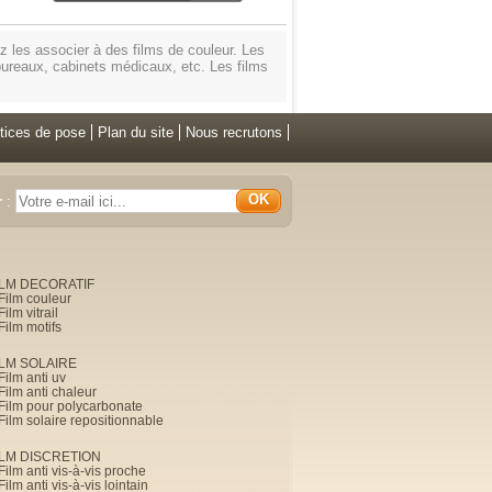
ez les associer à des films de couleur. Les
r bureaux, cabinets médicaux, etc. Les films
tices de pose
Plan du site
Nous recrutons
OK
r
:
ILM DECORATIF
Film couleur
Film vitrail
Film motifs
ILM SOLAIRE
Film anti uv
Film anti chaleur
Film pour polycarbonate
Film solaire repositionnable
ILM DISCRETION
Film anti vis-à-vis proche
Film anti vis-à-vis lointain