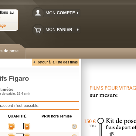
llons au
MON
COMPTE
3
age
MON
PANIER
ls de pose
Retour à la liste des films
ifs Figaro
timètre
e de saisie: 15,4 cm)
raccord n'est possible
.
QUANTITÉ
PRIX
hors remise
-
+
supprimer