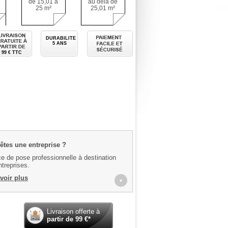
de 15,01 à
au delà de
25 m²
25,01 m²
 mesure
Livraison gratuite à partir de
Paiement facile et sécurisé
DURABILITE
5 ANS
99 € TTC
êtes une entreprise ?
e de pose professionnelle à destination
treprises.
voir plus
▼
Livraison offerte à
partir de
99
€*