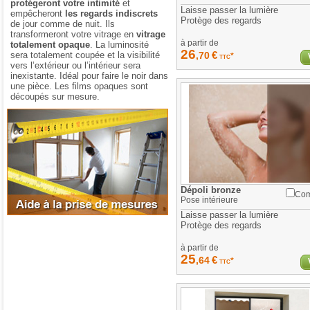
protégeront votre intimité
et
Laisse passer la lumière
empêcheront
les regards indiscrets
Protège des regards
de jour comme de nuit. Ils
transformeront votre vitrage en
vitrage
à partir de
totalement opaque
. La luminosité
26
€
sera totalement coupée et la visibilité
,70
*
TTC
vers l’extérieur ou l’intérieur sera
inexistante. Idéal pour faire le noir dans
une pièce. Les films opaques sont
découpés sur mesure.
Aide à la prise de mesures
Dépoli bronze
Com
Pose
intérieure
Laisse passer la lumière
Protège des regards
à partir de
25
€
,64
*
TTC