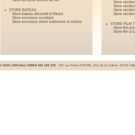
Store véniti
Store véniti
STORE BATEAU
Store véniti
Store bateau décoratif et filtrant
Store vénitie
Store enrouleur occultant
Store enrouleur vision extérieure et solaire
STORE FILM 
Store film en
Store film à 
©
2026
JAM Difus' SIREN 483 495 339
587 rue Pierre POIVRE, ZAC de la Tuilerie, 01330 Vill