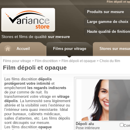
Film dépoli et o
Variance Store
Produits sur mesure
Large gamme de choix
Haute qualité de finition
Stores et films de qualité
sur mesure
Accueil
Films pour vitrage
Stores sur mesu
Films pour vitrage
>
Film discrétion
>
Film dépoli et opaque
>
Choix du film
Film dépoli et opaque
Les films discrétion
dépolis
protégeront votre intimité
et
empêcheront
les regards indiscrets
de jour comme de nuit. Ils
transformeront votre vitrage en
vitrage
dépolis
. La luminosité sera légèrement
altérée et la visibilité vers l’extérieur ou
l’intérieur sera quasi inexistante. Idéal
pour bureaux, cabinets médicaux,
salles d’attentes, etc. Les films dépolis
sont découpés sur mesure.
Dépoli alu
Com
Les films discrétion
opaque
Pose
intérieure