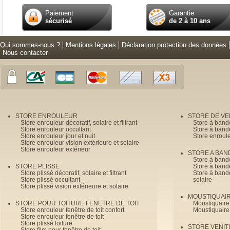
Paiement
Garantie
sécurisé
de 2 à 10 ans
Qui sommes-nous ?
Mentions légales
Déclaration protection des données
Nous contacter
STORE ENROULEUR
STORE DE V
Store enrouleur décoratif, solaire et filtrant
Store à band
Store enrouleur occultant
Store à band
Store enrouleur jour et nuit
Store enroul
Store enrouleur vision extérieure et solaire
Store enrouleur extérieur
STORE A BAN
Store à bande
STORE PLISSE
Store à bande
Store plissé décoratif, solaire et filtrant
Store à bande
Store plissé occultant
solaire
Store plissé vision extérieure et solaire
MOUSTIQUAI
STORE POUR TOITURE FENETRE DE TOIT
Moustiquaire
Store enrouleur fenêtre de toit confort
Moustiquaire
Store enrouleur fenêtre de toit
Store plissé toiture
STORE VENIT
Store film pour fenêtre de toit