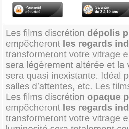
Paiement
Garantie
sécurisé
de 2 à 10 ans
Les films discrétion
dépolis
p
empêcheront
les regards ind
transformeront votre vitrage 
sera légèrement altérée et la vi
sera quasi inexistante. Idéal
salles d’attentes, etc. Les fi
Les films discrétion
opaque
p
empêcheront
les regards ind
transformeront votre vitrage 
luminosité sera totalement coup