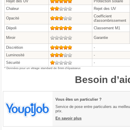
Rejet des UV
5/5
Protection solaire
Chaleur
2/5
Rejet des UV
Coefficient
Opacité
3/5
d'assombrissement
Dépoli
5/5
Classement M1
Miroir
0/5
Garantie
Discrétion
5/5
-
Luminosité
3/5
-
Sécurité
1/5
-
* Données pour un vitrage standard de 6mm d'épaisseur.
Besoin d’ai
Vous êtes un particulier ?
Service de pose entre particuliers au meilleu
prix.
En savoir plus