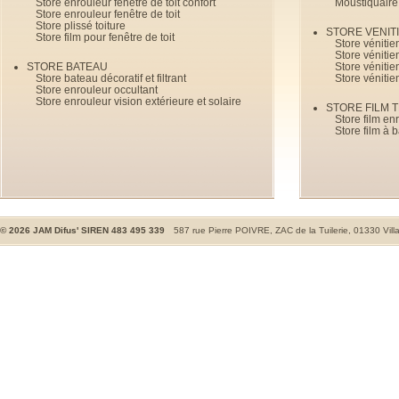
Store enrouleur fenêtre de toit confort
Moustiquaire
Store enrouleur fenêtre de toit
Store plissé toiture
STORE VENIT
Store film pour fenêtre de toit
Store véniti
Store véniti
STORE BATEAU
Store véniti
Store bateau décoratif et filtrant
Store vénitie
Store enrouleur occultant
Store enrouleur vision extérieure et solaire
STORE FILM 
Store film en
Store film à 
©
2026
JAM Difus' SIREN 483 495 339
587 rue Pierre POIVRE, ZAC de la Tuilerie, 01330 Vill