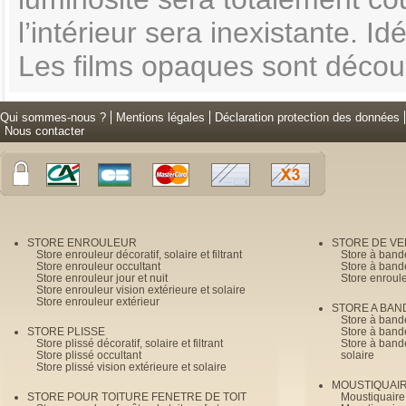
l’intérieur sera inexistante. Id
Les films opaques sont déco
Qui sommes-nous ?
Mentions légales
Déclaration protection des données
Nous contacter
STORE ENROULEUR
STORE DE V
Store enrouleur décoratif, solaire et filtrant
Store à band
Store enrouleur occultant
Store à band
Store enrouleur jour et nuit
Store enroul
Store enrouleur vision extérieure et solaire
Store enrouleur extérieur
STORE A BAN
Store à bande
STORE PLISSE
Store à bande
Store plissé décoratif, solaire et filtrant
Store à bande
Store plissé occultant
solaire
Store plissé vision extérieure et solaire
MOUSTIQUAI
STORE POUR TOITURE FENETRE DE TOIT
Moustiquaire