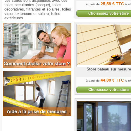
Les stores sont disponibles avec des
25
,58
€
TTC
toiles occultantes (opaque), toiles
à partir de
le m
décoratives, filtrantes et solaires, toiles
Choisissez votre store
vision extérieure et solaire, toiles
extérieures.
Comment choisir votre store
Store bateau sur mesure
Aide à la prise de mesures
44
,00
€
TTC
à partir de
le m
Choisissez votre store