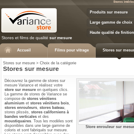
Stores intéri
Variance Store
Produits sur mesure
Large gamme de choix
Haute qualité de finition
Stores et films de qualité
sur mesure
Accueil
Films pour vitrage
Stores sur mesu
Stores sur mesure
>
Choix de la catégorie
Stores sur mesure
Découvrez la gamme de stores sur
mesure Variance et réalisez votre
store sur mesure
en quelques clics.
La gamme de stores de Variance se
compose de
stores vénitiens
aluminium
et
stores vénitiens bois
,
stores enrouleurs
,
stores bateau
,
stores plissés,
stores californiens à
bandes verticales
et des
moustiquaires
. Tous les modèles sont
disponibles dans une large gamme de
Store enrouleur sur mesu
coloris et sont fabriqués sur mesure.