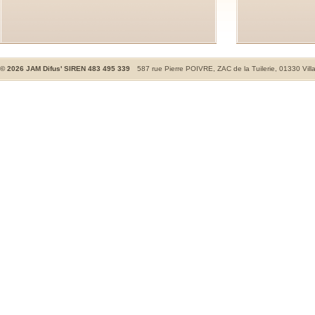
©
2026
JAM Difus' SIREN 483 495 339
587 rue Pierre POIVRE, ZAC de la Tuilerie, 01330 Vill