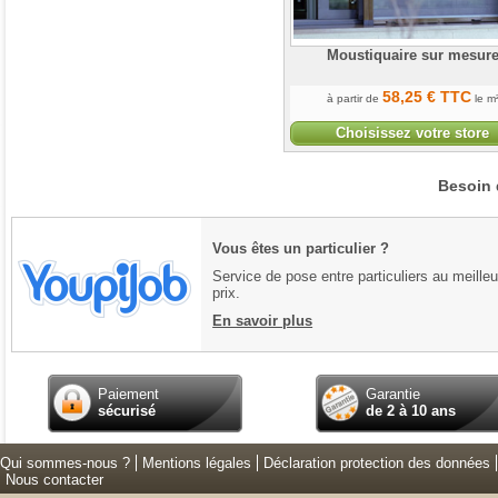
Moustiquaire sur mesur
58
,25
€
TTC
à partir de
le m
Choisissez votre store
Besoin 
Vous êtes un particulier ?
Service de pose entre particuliers au meilleu
prix.
En savoir plus
Paiement
Garantie
sécurisé
de 2 à 10 ans
Qui sommes-nous ?
Mentions légales
Déclaration protection des données
Nous contacter