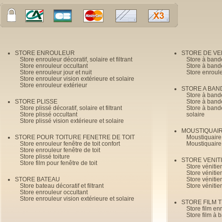
STORE ENROULEUR
STORE DE V
Store enrouleur décoratif, solaire et filtrant
Store à band
Store enrouleur occultant
Store à band
Store enrouleur jour et nuit
Store enroul
Store enrouleur vision extérieure et solaire
Store enrouleur extérieur
STORE A BAN
Store à bande
STORE PLISSE
Store à bande
Store plissé décoratif, solaire et filtrant
Store à bande
Store plissé occultant
solaire
Store plissé vision extérieure et solaire
MOUSTIQUAI
STORE POUR TOITURE FENETRE DE TOIT
Moustiquaire
Store enrouleur fenêtre de toit confort
Moustiquaire
Store enrouleur fenêtre de toit
Store plissé toiture
STORE VENIT
Store film pour fenêtre de toit
Store véniti
Store véniti
STORE BATEAU
Store véniti
Store bateau décoratif et filtrant
Store vénitie
Store enrouleur occultant
Store enrouleur vision extérieure et solaire
STORE FILM 
Store film en
Store film à 