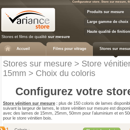
Configurateur store. Store sur mesure, fi
Variance Store
Produits sur mesure
Large gamme de choix
Haute qualité de finition
Stores et films de qualité
sur mesure
Accueil
Films pour vitrage
Stores sur mesu
Stores sur mesure
>
Store vénitie
15mm
>
Choix du coloris
Configurez votre
stor
Store vénitien sur mesure
: plus de 150 coloris de lames disponib
suivant la largeur de lames, le store vénitien sur mesure est disponi
avec des lames de 15mm, 25mm, 50mm pour l'aluminium et en 
pour le store vénitien bois.
1.
Coloris :