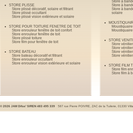
Store à bande
STORE PLISSE
Store à bande
Store plissé décoratif, solaire et filtrant
Store à bande
Store plissé occultant
solaire
Store plissé vision extérieure et solaire
MOUSTIQUAI
STORE POUR TOITURE FENETRE DE TOIT
Moustiquaire
Store enrouleur fenêtre de toit confort
Moustiquaire
Store enrouleur fenêtre de toit
Store plissé toiture
STORE VENIT
Store film pour fenêtre de toit
Store véniti
Store véniti
STORE BATEAU
Store véniti
Store bateau décoratif et filtrant
Store vénitie
Store enrouleur occultant
Store enrouleur vision extérieure et solaire
STORE FILM 
Store film en
Store film à 
©
2026
JAM Difus' SIREN 483 495 339
587 rue Pierre POIVRE, ZAC de la Tuilerie, 01330 Vill