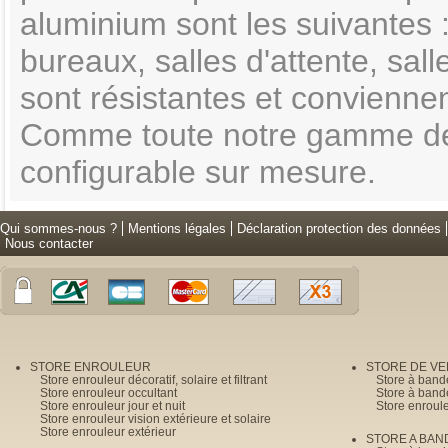
aluminium sont les suivantes :
bureaux, salles d'attente, sa
sont résistantes et convienne
Comme toute notre gamme de
configurable sur mesure.
Qui sommes-nous ?
Mentions légales
Déclaration protection des données
Nous contacter
STORE ENROULEUR
STORE DE V
Store enrouleur décoratif, solaire et filtrant
Store à band
Store enrouleur occultant
Store à band
Store enrouleur jour et nuit
Store enroul
Store enrouleur vision extérieure et solaire
Store enrouleur extérieur
STORE A BAN