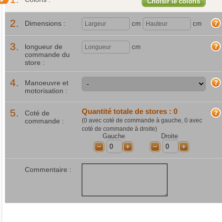
Choisir le coloris
2.
Dimensions :
cm
cm
3.
longueur de
cm
commande du
store :
4.
Manoeuvre et
motorisation :
5.
Quantité totale de stores :
0
Coté de
commande :
(
0
avec coté de commande à gauche,
0
avec
coté de commande à droite)
Gauche
Droite
-
+
-
+
Commentaire :