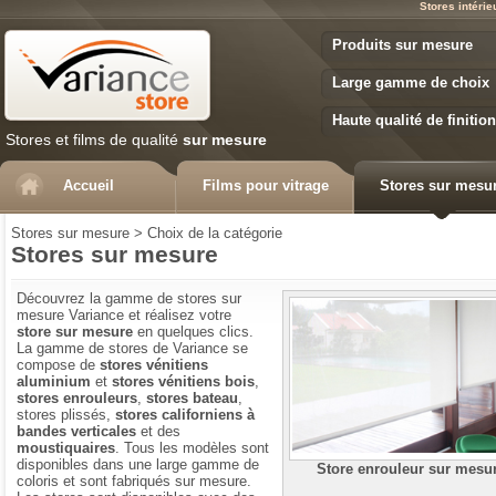
Stores intéri
Variance Store
Produits sur mesure
Large gamme de choix
Haute qualité de finition
Stores et films de qualité
sur mesure
Accueil
Films pour vitrage
Stores sur mesu
Stores sur mesure
>
Choix de la catégorie
Stores sur mesure
Découvrez la gamme de stores sur
mesure Variance et réalisez votre
store sur mesure
en quelques clics.
La gamme de stores de Variance se
compose de
stores vénitiens
aluminium
et
stores vénitiens bois
,
stores enrouleurs
,
stores bateau
,
stores plissés,
stores californiens à
bandes verticales
et des
moustiquaires
. Tous les modèles sont
disponibles dans une large gamme de
Store enrouleur sur mesu
coloris et sont fabriqués sur mesure.