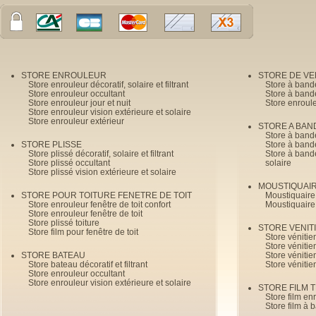
STORE ENROULEUR
STORE DE V
Store enrouleur décoratif, solaire et filtrant
Store à band
Store enrouleur occultant
Store à band
Store enrouleur jour et nuit
Store enroul
Store enrouleur vision extérieure et solaire
Store enrouleur extérieur
STORE A BAN
Store à bande
STORE PLISSE
Store à bande
Store plissé décoratif, solaire et filtrant
Store à bande
Store plissé occultant
solaire
Store plissé vision extérieure et solaire
MOUSTIQUAI
STORE POUR TOITURE FENETRE DE TOIT
Moustiquaire
Store enrouleur fenêtre de toit confort
Moustiquaire
Store enrouleur fenêtre de toit
Store plissé toiture
STORE VENIT
Store film pour fenêtre de toit
Store véniti
Store véniti
STORE BATEAU
Store véniti
Store bateau décoratif et filtrant
Store vénitie
Store enrouleur occultant
Store enrouleur vision extérieure et solaire
STORE FILM 
Store film en
Store film à 