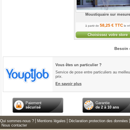
Moustiquaire sur mesur
58
,25
€
TTC
à partir de
le m
Choisissez votre store
Besoin 
Vous êtes un particulier ?
Service de pose entre particuliers au meilleu
prix.
En savoir plus
Paiement
Garantie
sécurisé
de 2 à 10 ans
Qui sommes-nous ?
Mentions légales
Déclaration protection des données
Nous contacter