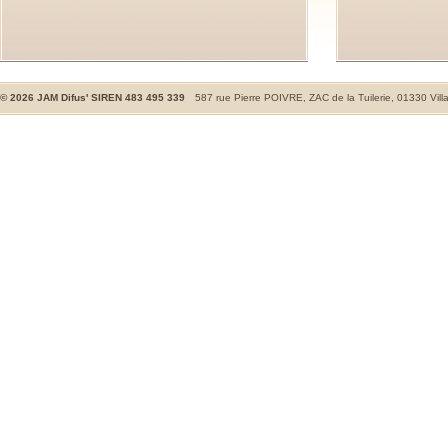
©
2026
JAM Difus' SIREN 483 495 339
587 rue Pierre POIVRE, ZAC de la Tuilerie, 01330 Vill