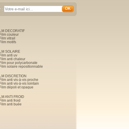
OK
r
:
ILM DECORATIF
Film couleur
Film vitrail
Film motifs
ILM SOLAIRE
Film anti uv
Film anti chaleur
Film pour polycarbonate
Film solaire repositionnable
ILM DISCRETION
Film anti vis-à-vis proche
Film anti vis-à-vis lointain
Film dépoli et opaque
ILM ANTI FROID
Film anti froid
Film anti buée