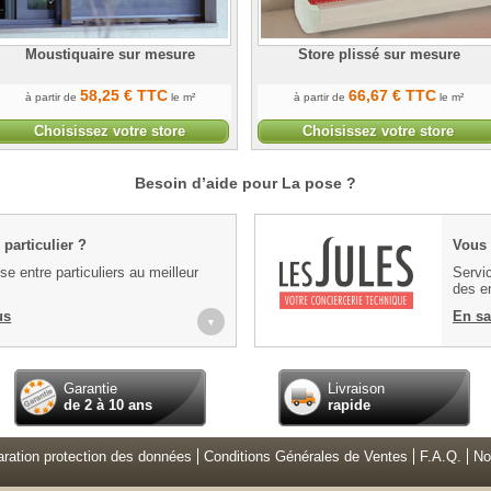
Moustiquaire sur mesure
Store plissé sur mesure
58
,25
€
TTC
66
,67
€
TTC
à partir de
le m²
à partir de
le m²
Choisissez votre store
Choisissez votre store
Besoin d’aide pour La pose ?
particulier ?
Vous 
e entre particuliers au meilleur
Servic
des en
us
En sa
▼
Garantie
Livraison
de 2 à 10 ans
rapide
aration protection des données
Conditions Générales de Ventes
F.A.Q.
No