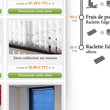
57
,18
€
TTC
à partir de
le m²
Choisissez votre store
Store californien sur mesure
23
,95
€
TTC
à partir de
le m²
Choisissez votre store