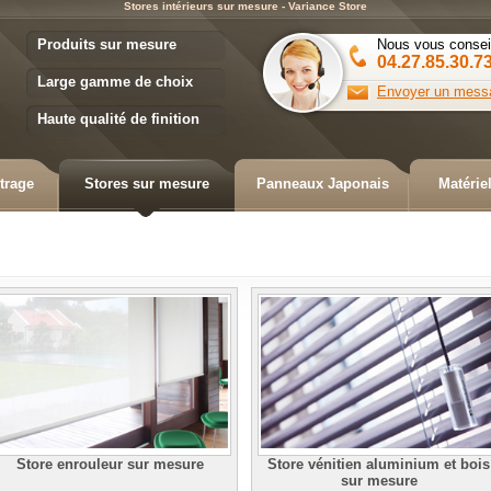
Stores intérieurs sur mesure - Variance Store
Variance Store
Produits sur mesure
Nous vous consei
04.27.85.30.7
Large gamme de choix
Envoyer un mess
Haute qualité de finition
trage
Stores sur mesure
Panneaux Japonais
Matérie
Store enrouleur sur mesure
Store vénitien aluminium et bois
sur mesure