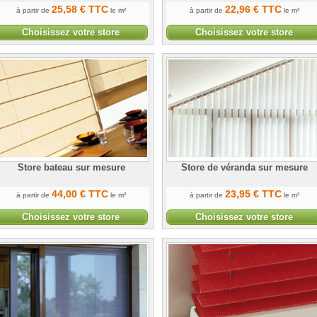
25
,58
€
TTC
22
,96
€
TTC
à partir de
le m²
à partir de
le m²
Choisissez votre store
Choisissez votre store
ent choisir votre store
Store bateau sur mesure
Store de véranda sur mesure
 à la prise de mesures
44
,00
€
TTC
23
,95
€
TTC
à partir de
le m²
à partir de
le m²
Choisissez votre store
Choisissez votre store