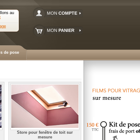
llons au
MON
COMPTE
3
age
MON
PANIER
ls de pose
Store pour fenêtre de toit sur
mesure