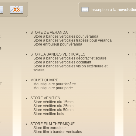
Inscription à la
newslette
STORE DE VERANDA
F
t
Store à bandes verticales pour véranda
Store à bandes verticales trapèze pour véranda
Store enrouleur pour véranda
e
STORE A BANDES VERTICALES
F
Store à bandes verticales décoratif et solaire
Store à bandes verticales occultant
Store à bandes verticales vision extérieure et
solaire
MOUSTIQUAIRE
F
T
Moustiquaire pour fenêtre
Moustiquaire pour porte
STORE VENITIEN
Store vénitien alu 15mm
F
Store vénitien alu 25mm
Store vénitien alu 50mm
Store vénitien bois
e
STORE FILM THERMIQUE
Store film enrouleur
Store film à bandes verticales