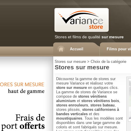
Stores et films de qualité
sur mesure
Accueil
Films pour vi
Stores sur mesure
>
Choix de la catégorie
Stores sur mesure
Découvrez la gamme de stores sur
mesure Variance et réalisez votre
store sur mesure
en quelques clics.
La gamme de stores de Variance se
compose de
stores vénitiens
aluminium
et
stores vénitiens bois
,
stores enrouleurs
,
stores bateau
,
stores plissés,
stores californiens à
bandes verticales
et des
moustiquaires
. Tous les modèles sont
disponibles dans une large gamme de
coloris et sont fabriqués sur mesure.