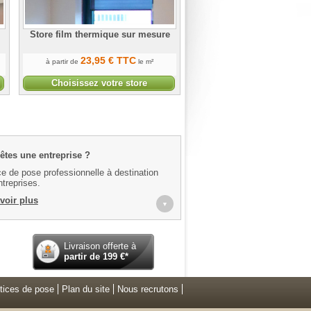
Store film thermique sur mesure
23
,95
€
TTC
à partir de
le m²
Choisissez votre store
êtes une entreprise ?
e de pose professionnelle à destination
treprises.
voir plus
▼
Livraison offerte à
partir de
199
€*
tices de pose
Plan du site
Nous recrutons