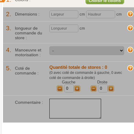
Choisir le coloris
2.
Dimensions :
cm
cm
3.
longueur de
cm
commande du
store :
4.
Manoeuvre et
motorisation :
5.
Quantité totale de stores :
0
Coté de
commande :
(
0
avec coté de commande à gauche,
0
avec
coté de commande à droite)
Gauche
Droite
-
+
-
+
Commentaire :