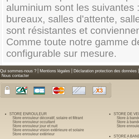
aluminium sont les suivantes :
bureaux, salles d'attente, sa
sont résistantes et convienne
Comme toute notre gamme de
configurable sur mesure.
Qui sommes-nous ?
Mentions légales
Déclaration protection des données
Nous contacter
STORE ENROULEUR
STORE DE V
Store enrouleur décoratif, solaire et filtrant
Store à band
Store enrouleur occultant
Store à band
Store enrouleur jour et nuit
Store enroul
Store enrouleur vision extérieure et solaire
Store enrouleur extérieur
STORE A BAN