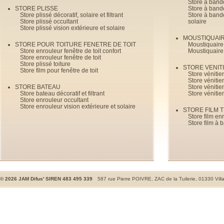
Store à bande
STORE PLISSE
Store à bande
Store plissé décoratif, solaire et filtrant
Store à bande
Store plissé occultant
solaire
Store plissé vision extérieure et solaire
MOUSTIQUAI
STORE POUR TOITURE FENETRE DE TOIT
Moustiquaire
Store enrouleur fenêtre de toit confort
Moustiquaire
Store enrouleur fenêtre de toit
Store plissé toiture
STORE VENIT
Store film pour fenêtre de toit
Store véniti
Store véniti
STORE BATEAU
Store véniti
Store bateau décoratif et filtrant
Store vénitie
Store enrouleur occultant
Store enrouleur vision extérieure et solaire
STORE FILM 
Store film en
Store film à 
©
2026
JAM Difus' SIREN 483 495 339
587 rue Pierre POIVRE, ZAC de la Tuilerie, 01330 Vill