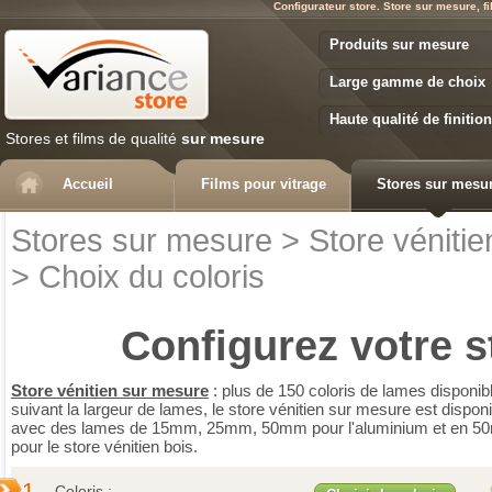
Configurateur store. Store sur mesure, fi
Variance Store
Produits sur mesure
Large gamme de choix
Haute qualité de finition
Stores et films de qualité
sur mesure
Accueil
Films pour vitrage
Stores sur mesu
Stores sur mesure
>
Store vénitie
>
Choix du coloris
Configurez votre
s
Store vénitien sur mesure
: plus de 150 coloris de lames disponib
suivant la largeur de lames, le store vénitien sur mesure est disponi
avec des lames de 15mm, 25mm, 50mm pour l'aluminium et en 
pour le store vénitien bois.
1.
Coloris :