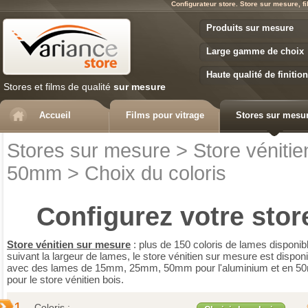
Configurateur store. Store sur mesure, fi
Variance Store
Produits sur mesure
Large gamme de choix
Haute qualité de finition
Stores et films de qualité
sur mesure
Accueil
Films pour vitrage
Stores sur mesu
Stores sur mesure
>
Store vénitie
50mm
>
Choix du coloris
Configurez votre
stor
Store vénitien sur mesure
: plus de 150 coloris de lames disponib
suivant la largeur de lames, le store vénitien sur mesure est disponi
avec des lames de 15mm, 25mm, 50mm pour l'aluminium et en 
pour le store vénitien bois.
1.
Coloris :