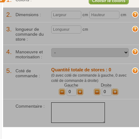
Choisir le coloris
2.
Dimensions :
cm
cm
3.
longueur de
cm
commande du
store :
4.
Manoeuvre et
motorisation :
5.
Quantité totale de stores :
0
Coté de
commande :
(
0
avec coté de commande à gauche,
0
avec
coté de commande à droite)
Gauche
Droite
-
+
-
+
Commentaire :