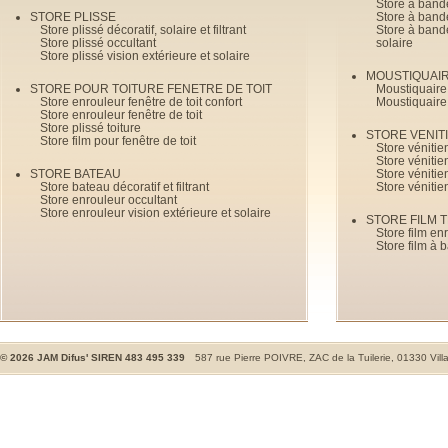
Store à bande
STORE PLISSE
Store à bande
Store plissé décoratif, solaire et filtrant
Store à bande
Store plissé occultant
solaire
Store plissé vision extérieure et solaire
MOUSTIQUAI
STORE POUR TOITURE FENETRE DE TOIT
Moustiquaire
Store enrouleur fenêtre de toit confort
Moustiquaire
Store enrouleur fenêtre de toit
Store plissé toiture
STORE VENIT
Store film pour fenêtre de toit
Store véniti
Store véniti
STORE BATEAU
Store véniti
Store bateau décoratif et filtrant
Store vénitie
Store enrouleur occultant
Store enrouleur vision extérieure et solaire
STORE FILM 
Store film en
Store film à 
©
2026
JAM Difus' SIREN 483 495 339
587 rue Pierre POIVRE, ZAC de la Tuilerie, 01330 Vill