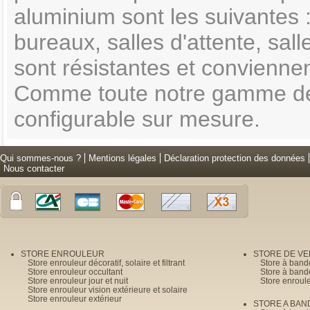
aluminium sont les suivantes :
bureaux, salles d'attente, sa
sont résistantes et convienne
Comme toute notre gamme de
configurable sur mesure.
Qui sommes-nous ?
Mentions légales
Déclaration protection des données
Nous contacter
STORE ENROULEUR
STORE DE V
Store enrouleur décoratif, solaire et filtrant
Store à band
Store enrouleur occultant
Store à band
Store enrouleur jour et nuit
Store enroul
Store enrouleur vision extérieure et solaire
Store enrouleur extérieur
STORE A BAN