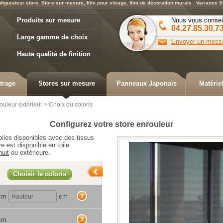
figurateur store. Store sur mesure, film pour vitrage, film de décoration murale : Variance S
Variance Store
Produits sur mesure
Nous vous consei
04.27.85.30.7
Large gamme de choix
Envoyer un mess
Haute qualité de finition
trage
Stores sur mesure
Panneaux Japonais
Matérie
ouleur extérieur
>
Choix du coloris
Configurez votre
store enrouleur
oiles disponibles avec des tissus
e est disponible en toile
nuit
ou extérieure.
Choisir le coloris
aide
cm
cm
aide
cm