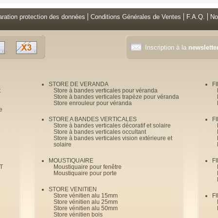
aration protection des données
Conditions Générales de Ventes
F.A.Q.
No
Inscription à la
newslette
STORE DE VERANDA
F
t
Store à bandes verticales pour véranda
Store à bandes verticales trapèze pour véranda
Store enrouleur pour véranda
e
STORE A BANDES VERTICALES
F
Store à bandes verticales décoratif et solaire
Store à bandes verticales occultant
Store à bandes verticales vision extérieure et
solaire
MOUSTIQUAIRE
F
T
Moustiquaire pour fenêtre
Moustiquaire pour porte
STORE VENITIEN
Store vénitien alu 15mm
F
Store vénitien alu 25mm
Store vénitien alu 50mm
Store vénitien bois