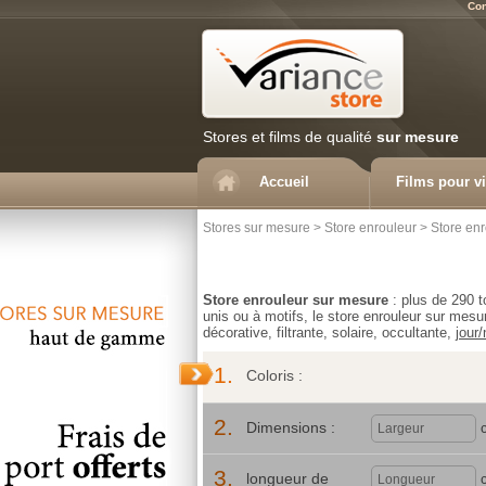
Con
Stores et films de qualité
sur mesure
Accueil
Films pour vi
Stores sur mesure
>
Store enrouleur
>
Store enr
Store enrouleur sur mesure
: plus de 290 t
unis ou à motifs, le store enrouleur sur mesur
décorative, filtrante, solaire, occultante,
jour/
1.
Coloris :
2.
Dimensions :
3.
longueur de