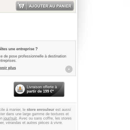
Ajouter au panier
êtes une entreprise ?
e de pose professionnelle à destination
treprises.
voir plus
▼
Livraison offerte à
partir de
199
€*
cile à manier, le
store enrouleur
est aussi
lyester dans une large gamme de textures et
 en
jour/nuit
. Avec ou sans coffre, les stores
r, vérandas et autres pièces à vivre.