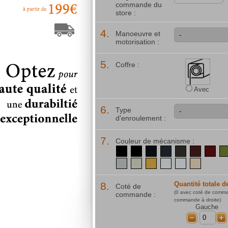
commande du
store :
4.
Manoeuvre et
motorisation :
5.
Coffre :
Avec
6.
Type
d'enroulement :
7.
Couleur de mécanisme :
noir (RAL9005)
noir (RAL9005)
noir (RAL9011)
gris anthrac
marron 
mar
gris clair (RAL7035)
crème patissière
jaune moutarde
blanc (RAL9
blanc (
ivo
8.
Quantité totale d
Coté de
(
0
avec coté de comm
commande :
commande à droite)
Gauche
-