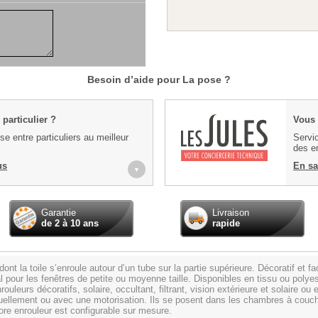
Besoin d’aide pour La pose ?
particulier ?
Vous 
e entre particuliers au meilleur
Servic
des en
us
En sa
▼
Garantie
Livraison
de 2 à 10 ans
rapide
nt la toile s’enroule autour d’un tube sur la partie supérieure. Décoratif et fa
idéal pour les fenêtres de petite ou moyenne taille. Disponibles en tissu ou po
uleurs décoratifs, solaire, occultant, filtrant, vision extérieure et solaire ou
llement ou avec une motorisation. Ils se posent dans les chambres à couche
re enrouleur est configurable sur mesure.