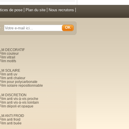
tices de pose
Plan du site
Nous recrutons
OK
r
:
ILM DECORATIF
Film couleur
Film vitrail
Film motifs
ILM SOLAIRE
Film anti uv
Film anti chaleur
Film pour polycarbonate
Film solaire repositionnable
ILM DISCRETION
Film anti vis-à-vis proche
Film anti vis-à-vis lointain
Film dépoli et opaque
ILM ANTI FROID
Film anti froid
Film anti buée