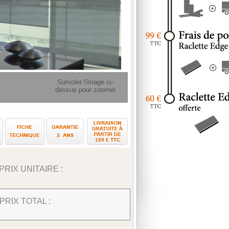
Survoler l'image ci-
dessus pour zoomer
e pose
Vidéo de pose
Comment prendre les mesures ?
Fiche technique
Garantie
ans
Livraison gratuite à pa
3
199 € TTC
PRIX UNITAIRE :
PRIX TOTAL :