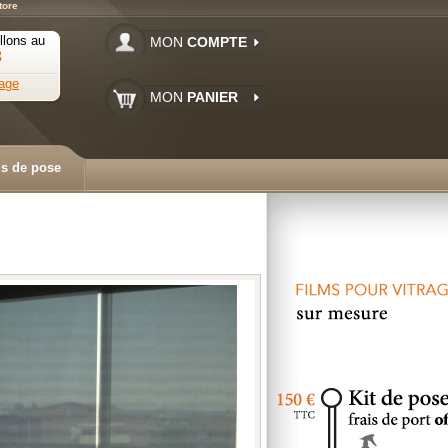
tore
llons au
MON
COMPTE
3
age
MON
PANIER
ls de pose