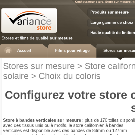
Configurateur store. Store sur mesure, fi
Variance Store
Produits sur mesure
Large gamme de choix
Haute qualité de finition
Stores et films de qualité
sur mesure
Accueil
Films pour vitrage
Stores sur mesu
Stores sur mesure
>
Store califor
solaire
>
Choix du coloris
Configurez votre
store c
Store à bandes verticales sur mesure
: plus de 170 toiles disponi
avec des tissus unis ou à motifs, le store californien à bandes
verticales est disponible avec des bandes de 89mm ou 127mm