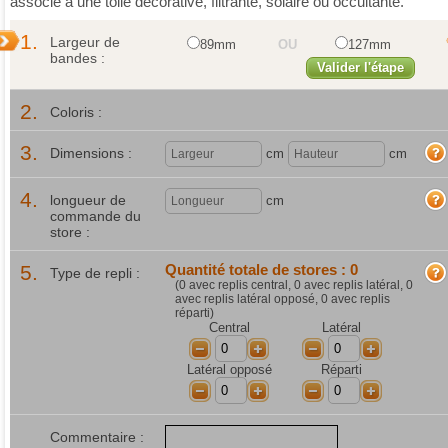
associé à une toile décorative, filtrante, solaire ou occultante.
1.
Largeur de
89mm
OU
127mm
bandes :
Valider l'étape
2.
Coloris :
3.
Dimensions :
cm
cm
4.
longueur de
cm
commande du
store :
5.
Quantité totale de stores :
0
Type de repli :
(
0
avec replis central,
0
avec replis latéral,
0
avec replis latéral opposé,
0
avec replis
réparti)
Central
Latéral
-
+
-
+
Latéral opposé
Réparti
-
+
-
+
Commentaire :