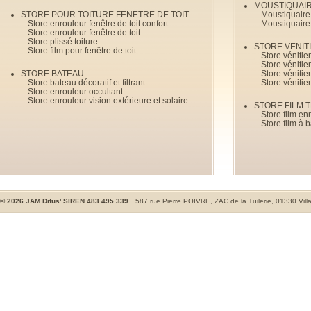
MOUSTIQUAI
STORE POUR TOITURE FENETRE DE TOIT
Moustiquaire
Store enrouleur fenêtre de toit confort
Moustiquaire
Store enrouleur fenêtre de toit
Store plissé toiture
STORE VENIT
Store film pour fenêtre de toit
Store véniti
Store véniti
STORE BATEAU
Store véniti
Store bateau décoratif et filtrant
Store vénitie
Store enrouleur occultant
Store enrouleur vision extérieure et solaire
STORE FILM 
Store film en
Store film à 
©
2026
JAM Difus' SIREN 483 495 339
587 rue Pierre POIVRE, ZAC de la Tuilerie, 01330 Vill