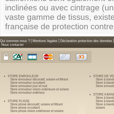
inclinées ou avec cintrage (u
vaste gamme de tissus, exist
française de protection contre
Qui sommes-nous ?
Mentions légales
Déclaration protection des données
Nous contacter
STORE ENROULEUR
STORE DE V
Store enrouleur décoratif, solaire et filtrant
Store à band
Store enrouleur occultant
Store à band
Store enrouleur jour et nuit
Store enroul
Store enrouleur vision extérieure et solaire
Store enrouleur extérieur
STORE A BAN
Store à bande
STORE PLISSE
Store à bande
Store plissé décoratif, solaire et filtrant
Store à bande
Store plissé occultant
solaire
Store plissé vision extérieure et solaire