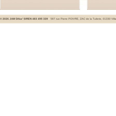
©
2026
JAM Difus' SIREN 483 495 339
587 rue Pierre POIVRE, ZAC de la Tuilerie, 01330 Vill