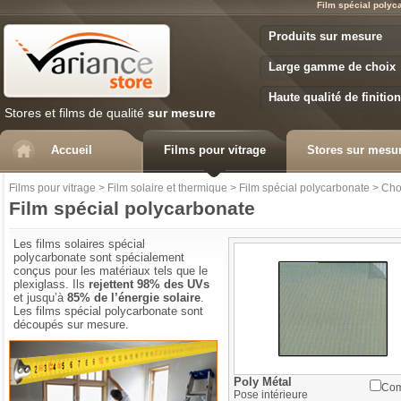
Film spécial polyc
Variance Store
Produits sur mesure
Large gamme de choix
Haute qualité de finition
Stores et films de qualité
sur mesure
Accueil
Films pour vitrage
Stores sur mesu
Films pour vitrage
>
Film solaire et thermique
>
Film spécial polycarbonate
>
Choi
Film spécial polycarbonate
Les films solaires spécial
polycarbonate sont spécialement
conçus pour les matériaux tels que le
plexiglass. Ils
rejettent 98% des UVs
et jusqu’à
85% de l’énergie solaire
.
Les films spécial polycarbonate sont
découpés sur mesure.
Aide à la prise de mesures
Poly Métal
Com
Pose
intérieure