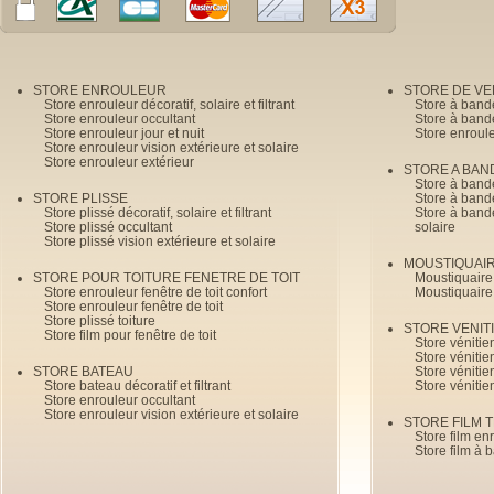
STORE ENROULEUR
STORE DE V
Store enrouleur décoratif, solaire et filtrant
Store à band
Store enrouleur occultant
Store à band
Store enrouleur jour et nuit
Store enroul
Store enrouleur vision extérieure et solaire
Store enrouleur extérieur
STORE A BAN
Store à bande
STORE PLISSE
Store à bande
Store plissé décoratif, solaire et filtrant
Store à bande
Store plissé occultant
solaire
Store plissé vision extérieure et solaire
MOUSTIQUAI
STORE POUR TOITURE FENETRE DE TOIT
Moustiquaire
Store enrouleur fenêtre de toit confort
Moustiquaire
Store enrouleur fenêtre de toit
Store plissé toiture
STORE VENIT
Store film pour fenêtre de toit
Store véniti
Store véniti
STORE BATEAU
Store véniti
Store bateau décoratif et filtrant
Store vénitie
Store enrouleur occultant
Store enrouleur vision extérieure et solaire
STORE FILM 
Store film en
Store film à 