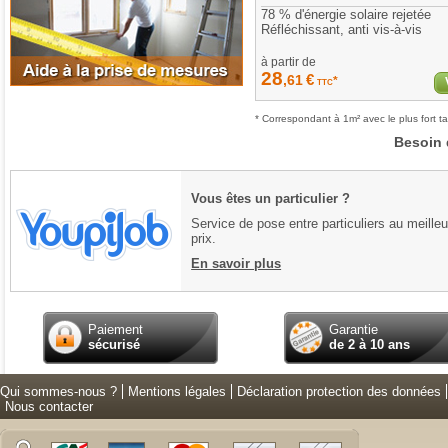
78 % d'énergie solaire rejetée
Réfléchissant, anti vis-à-vis
à partir de
28
€
,61
*
TTC
* Correspondant à 1m² avec le plus fort ta
Besoin 
Vous êtes un particulier ?
Service de pose entre particuliers au meilleu
prix.
En savoir plus
Paiement
Garantie
sécurisé
de 2 à 10 ans
Qui sommes-nous ?
Mentions légales
Déclaration protection des données
Nous contacter