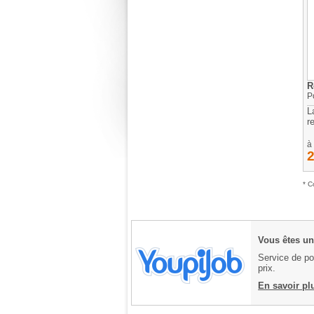
R
P
L
r
à 
* C
Vous êtes un 
Service de pos
prix.
En savoir pl