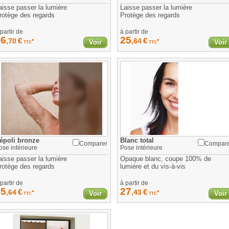
aisse passer la lumière
Laisse passer la lumière
rotège des regards
Protège des regards
partir de
à partir de
26
25
€
€
,70
,64
*
*
Voir
Voir
TTC
TTC
 à la prise de mesures
époli bronze
Blanc total
Comparer
Compar
ose
intérieure
Pose
intérieure
aisse passer la lumière
Opaque blanc, coupe 100% de
rotège des regards
lumière et du vis-à-vis
partir de
à partir de
25
27
€
€
,64
,43
*
*
Voir
Voir
TTC
TTC