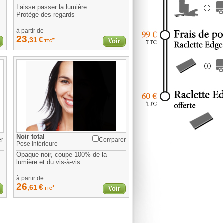
Laisse passer la lumière
Protège des regards
à partir de
23
€
,31
*
Voir
TTC
Noir total
er
Comparer
Pose
intérieure
Opaque noir, coupe 100% de la
lumière et du vis-à-vis
à partir de
26
€
,61
*
Voir
TTC