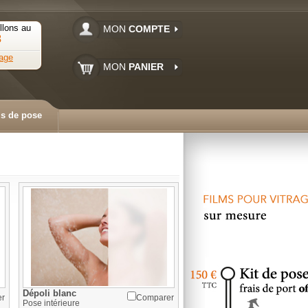
llons au
MON
COMPTE
3
age
MON
PANIER
ls de pose
Dépoli blanc
er
Comparer
Pose
intérieure