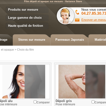
Film dépoli et opaque sur mesure - Variance Store
Variance Store
Produits sur mesure
Nous vous consei
04.27.85.30.7
Large gamme de choix
Envoyer un mess
Haute qualité de finition
trage
Stores sur mesure
Panneaux Japonais
Matérie
i et opaque
>
Choix du film
époli alu
Dépoli gris
Comparer
Compar
ose
intérieure
Pose
intérieure