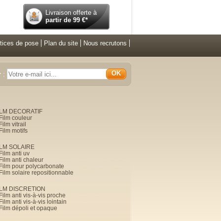
Livraison offerte à
partir de
99
€*
tices de pose
Plan du site
Nous recrutons
OK
r
:
ILM DECORATIF
Film couleur
Film vitrail
Film motifs
ILM SOLAIRE
Film anti uv
Film anti chaleur
Film pour polycarbonate
Film solaire repositionnable
ILM DISCRETION
Film anti vis-à-vis proche
Film anti vis-à-vis lointain
Film dépoli et opaque