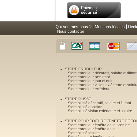
Paiement
sécurisé
Qui sommes-nous ?
Mentions légales
Décl
Nous contacter
STORE ENROULEUR
Store enrouleur décoratif, solaire et filtran
Store enrouleur occultant
Store enrouleur jour et nuit
Store enrouleur vision extérieure et solair
Store enrouleur extérieur
STORE PLISSE
Store plissé décoratif, solaire et filtrant
Store plissé occultant
Store plissé vision extérieure et solaire
STORE POUR TOITURE FENETRE DE TOI
Store enrouleur fenêtre de toit confort
Store enrouleur fenêtre de toit
Store plissé toiture
Store film pour fenêtre de toit