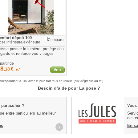
enfort dépoli 100
Comparer
ose
intérieure/extérieure
aisse passer la lumière, protège des
egards et renforce vos vitrages
partir de
28
€
,18
*
Voir
TTC
orrespondant à 1m² avec le plus fort taux de remise (prix dégressif au m²)
Besoin d’aide pour La pose ?
particulier ?
Vous 
e entre particuliers au meilleur
Servic
des en
us
En sa
▼