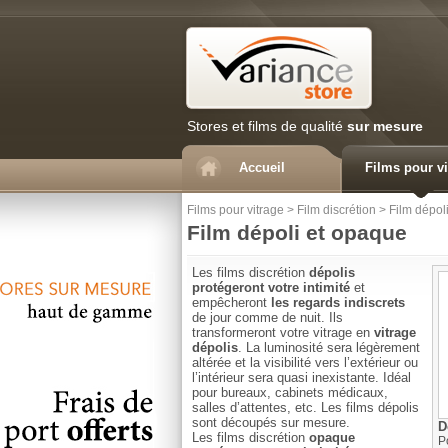
Stores et films de qualité
sur mesure
Accueil
Films pour vi
Films pour vitrage
>
Film discrétion
>
Film dépol
Film dépoli et opaque
Les films discrétion
dépolis
protégeront votre intimité
et
empêcheront
les regards indiscrets
de jour comme de nuit. Ils
transformeront votre vitrage en
vitrage
dépolis
. La luminosité sera légèrement
altérée et la visibilité vers l’extérieur ou
l’intérieur sera quasi inexistante. Idéal
pour bureaux, cabinets médicaux,
salles d’attentes, etc. Les films dépolis
sont découpés sur mesure.
D
Les films discrétion
opaque
P