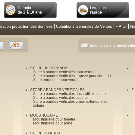
Garantie
Livraison
de 2 à 10 ans
rapide
aration protection des données
Conditions Générales de Ventes
F.A.Q.
No
Inscription à la
newslette
STORE DE VERANDA
F
t
Store à bandes verticales pour véranda
Store à bandes verticales trapèze pour véranda
Store enrouleur pour véranda
e
STORE A BANDES VERTICALES
F
Store à bandes verticales décoratif et solaire
Store à bandes verticales occultant
Store à bandes verticales vision extérieure et
solaire
MOUSTIQUAIRE
F
T
Moustiquaire pour fenêtre
Moustiquaire pour porte
STORE VENITIEN