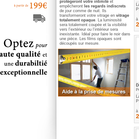
protégeront votre intimité
et
L
empêcheront
les regards indiscrets
P
de jour comme de nuit. Ils
transformeront votre vitrage en
vitrage
à 
totalement opaque
. La luminosité
sera totalement coupée et la visibilité
vers l’extérieur ou l’intérieur sera
inexistante. Idéal pour faire le noir dans
une pièce. Les films opaques sont
découpés sur mesure.
Aide
D
P
L
P
à 