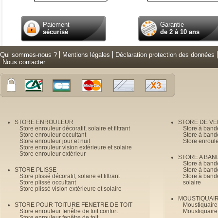
Paiement
Garantie
sécurisé
de 2 à 10 ans
Qui sommes-nous ?
Mentions légales
Déclaration protection des données
Nous contacter
STORE ENROULEUR
STORE DE V
Store enrouleur décoratif, solaire et filtrant
Store à band
Store enrouleur occultant
Store à band
Store enrouleur jour et nuit
Store enroul
Store enrouleur vision extérieure et solaire
Store enrouleur extérieur
STORE A BAN
Store à bande
STORE PLISSE
Store à bande
Store plissé décoratif, solaire et filtrant
Store à bande
Store plissé occultant
solaire
Store plissé vision extérieure et solaire
MOUSTIQUAI
STORE POUR TOITURE FENETRE DE TOIT
Moustiquaire
Store enrouleur fenêtre de toit confort
Moustiquaire
Store enrouleur fenêtre de toit