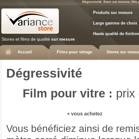
Dégressivité. Store sur mesure, film 
Variance Store
Produits sur mesure
Large gamme de choix
Haute qualité de finition
Stores et films de qualité
sur mesure
Accueil
Films pour vitrage
Stores sur mesu
Dégressivité
Film pour vitre :
prix
+ vous achetez
Vous bénéficiez ainsi de remis