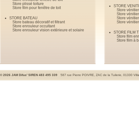
Store plissé toiture
STORE VENIT
Store film pour fenêtre de toit
Store véniti
Store véniti
STORE BATEAU
Store véniti
Store bateau décoratif et filtrant
Store vénitie
Store enrouleur occultant
Store enrouleur vision extérieure et solaire
STORE FILM 
Store film en
Store film à 
©
2026
JAM Difus' SIREN 483 495 339
587 rue Pierre POIVRE, ZAC de la Tuilerie, 01330 Vill