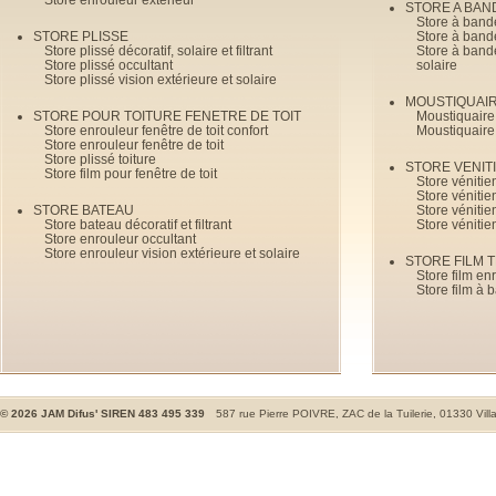
STORE A BAN
Store à bande
STORE PLISSE
Store à bande
Store plissé décoratif, solaire et filtrant
Store à bande
Store plissé occultant
solaire
Store plissé vision extérieure et solaire
MOUSTIQUAI
STORE POUR TOITURE FENETRE DE TOIT
Moustiquaire
Store enrouleur fenêtre de toit confort
Moustiquaire
Store enrouleur fenêtre de toit
Store plissé toiture
STORE VENIT
Store film pour fenêtre de toit
Store véniti
Store véniti
STORE BATEAU
Store véniti
Store bateau décoratif et filtrant
Store vénitie
Store enrouleur occultant
Store enrouleur vision extérieure et solaire
STORE FILM 
Store film en
Store film à 
©
2026
JAM Difus' SIREN 483 495 339
587 rue Pierre POIVRE, ZAC de la Tuilerie, 01330 Vill