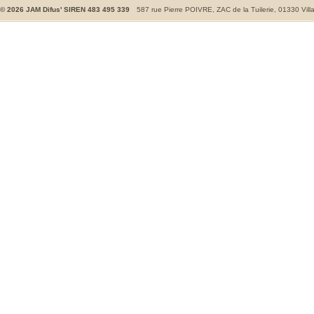
©
2026
JAM Difus' SIREN 483 495 339
587 rue Pierre POIVRE, ZAC de la Tuilerie, 01330 Vill