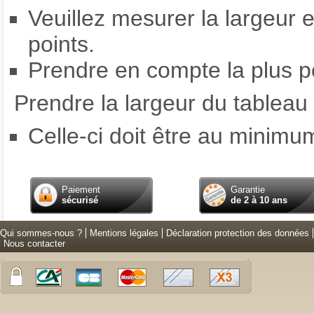
Veuillez mesurer la largeur en
points.
Prendre en compte la plus p
Prendre la largeur du tableau 
Celle-ci doit être au minim
Paiement
Garantie
sécurisé
de 2 à 10 ans
Qui sommes-nous ?
Mentions légales
Déclaration protection des données
Nous contacter