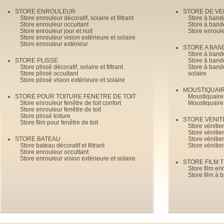
STORE ENROULEUR
STORE DE V
Store enrouleur décoratif, solaire et filtrant
Store à band
Store enrouleur occultant
Store à band
Store enrouleur jour et nuit
Store enroul
Store enrouleur vision extérieure et solaire
Store enrouleur extérieur
STORE A BAN
Store à bande
STORE PLISSE
Store à bande
Store plissé décoratif, solaire et filtrant
Store à bande
Store plissé occultant
solaire
Store plissé vision extérieure et solaire
MOUSTIQUAI
STORE POUR TOITURE FENETRE DE TOIT
Moustiquaire
Store enrouleur fenêtre de toit confort
Moustiquaire
Store enrouleur fenêtre de toit
Store plissé toiture
STORE VENIT
Store film pour fenêtre de toit
Store véniti
Store véniti
STORE BATEAU
Store véniti
Store bateau décoratif et filtrant
Store vénitie
Store enrouleur occultant
Store enrouleur vision extérieure et solaire
STORE FILM 
Store film en
Store film à 