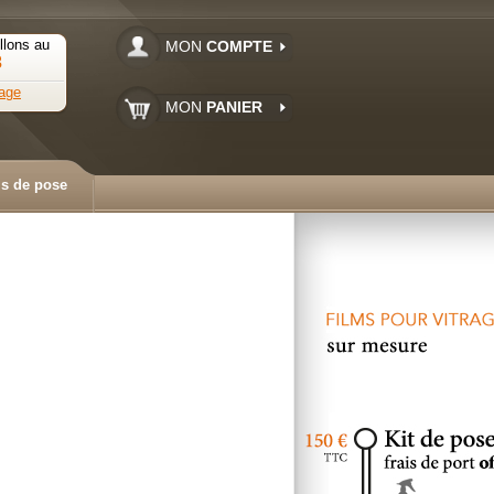
llons au
MON
COMPTE
3
age
MON
PANIER
ls de pose