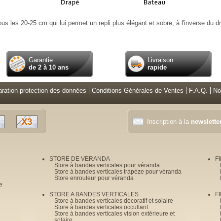
us les 20-25 cm qui lui permet un repli plus élégant et sobre, à l'inverse du d
Garantie
Livraison
de 2 à 10 ans
rapide
aration protection des données
Conditions Générales de Ventes
F.A.Q.
No
Inscription à la
newslette
STORE DE VERANDA
F
t
Store à bandes verticales pour véranda
Store à bandes verticales trapèze pour véranda
Store enrouleur pour véranda
e
STORE A BANDES VERTICALES
F
Store à bandes verticales décoratif et solaire
Store à bandes verticales occultant
Store à bandes verticales vision extérieure et
solaire