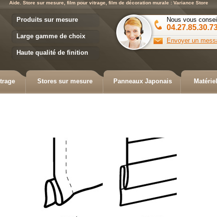
Aide. Store sur mesure, film pour vitrage, film de décoration murale : Variance Store
Variance Store
Produits sur mesure
Nous vous consei
04.27.85.30.7
Large gamme de choix
Envoyer un mess
Haute qualité de finition
trage
Stores sur mesure
Panneaux Japonais
Matérie