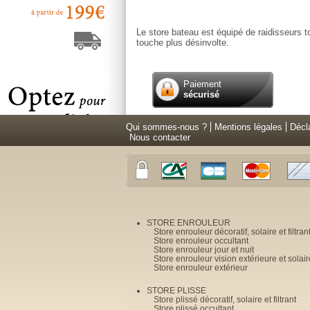
Le store bateau est équipé de raidisseurs to
touche plus désinvolte.
Paiement
sécurisé
Qui sommes-nous ?
Mentions légales
Décl
Nous contacter
STORE ENROULEUR
Store enrouleur décoratif, solaire et filtran
Store enrouleur occultant
Store enrouleur jour et nuit
Store enrouleur vision extérieure et solair
Store enrouleur extérieur
STORE PLISSE
Store plissé décoratif, solaire et filtrant
Store plissé occultant