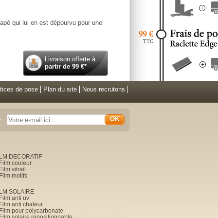
rapé qui lui en est dépourvu pour une
Livraison offerte à
partir de
99
€*
tices de pose
Plan du site
Nous recrutons
OK
r
:
ILM DECORATIF
Film couleur
Film vitrail
Film motifs
ILM SOLAIRE
Film anti uv
Film anti chaleur
Film pour polycarbonate
Film solaire repositionnable