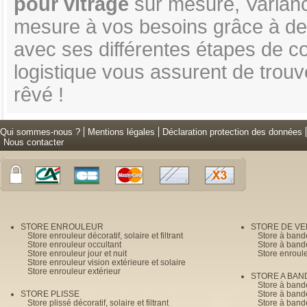
pour vitrage
sur mesure, Variance
mesure à vos besoins grâce à des 
avec ses différentes étapes de co
logistique vous assurent de trouv
rêvé !
Qui sommes-nous ?
Mentions légales
Déclaration protection des données
Nous contacter
STORE ENROULEUR
STORE DE V
Store enrouleur décoratif, solaire et filtrant
Store à band
Store enrouleur occultant
Store à band
Store enrouleur jour et nuit
Store enroul
Store enrouleur vision extérieure et solaire
Store enrouleur extérieur
STORE A BAN
Store à bande
STORE PLISSE
Store à bande
Store plissé décoratif, solaire et filtrant
Store à bande