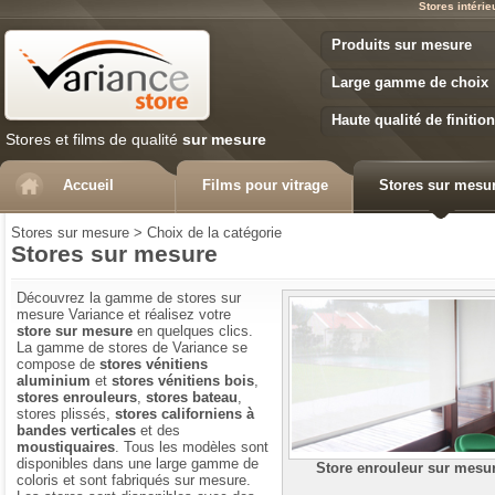
Stores intéri
Variance Store
Produits sur mesure
Large gamme de choix
Haute qualité de finition
Stores et films de qualité
sur mesure
Accueil
Films pour vitrage
Stores sur mesu
Stores sur mesure
>
Choix de la catégorie
Stores sur mesure
Découvrez la gamme de stores sur
mesure Variance et réalisez votre
store sur mesure
en quelques clics.
La gamme de stores de Variance se
compose de
stores vénitiens
aluminium
et
stores vénitiens bois
,
stores enrouleurs
,
stores bateau
,
stores plissés,
stores californiens à
bandes verticales
et des
moustiquaires
. Tous les modèles sont
disponibles dans une large gamme de
Store enrouleur sur mesu
coloris et sont fabriqués sur mesure.