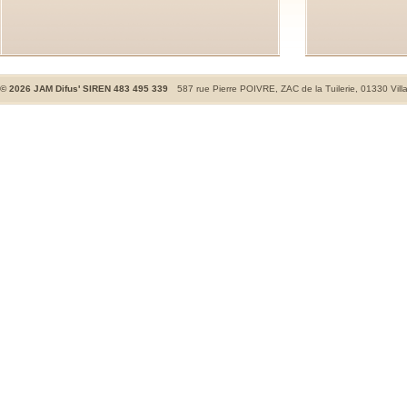
©
2026
JAM Difus' SIREN 483 495 339
587 rue Pierre POIVRE, ZAC de la Tuilerie, 01330 Vill