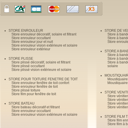
STORE ENROULEUR
STORE DE V
Store enrouleur décoratif, solaire et filtrant
Store à band
Store enrouleur occultant
Store à band
Store enrouleur jour et nuit
Store enroul
Store enrouleur vision extérieure et solaire
Store enrouleur extérieur
STORE A BAN
Store à bande
STORE PLISSE
Store à bande
Store plissé décoratif, solaire et filtrant
Store à bande
Store plissé occultant
solaire
Store plissé vision extérieure et solaire
MOUSTIQUAI
STORE POUR TOITURE FENETRE DE TOIT
Moustiquaire
Store enrouleur fenêtre de toit confort
Moustiquaire
Store enrouleur fenêtre de toit
Store plissé toiture
STORE VENIT
Store film pour fenêtre de toit
Store véniti
Store véniti
STORE BATEAU
Store véniti
Store bateau décoratif et filtrant
Store vénitie
Store enrouleur occultant
Store enrouleur vision extérieure et solaire
STORE FILM 
Store film en
Store film à 