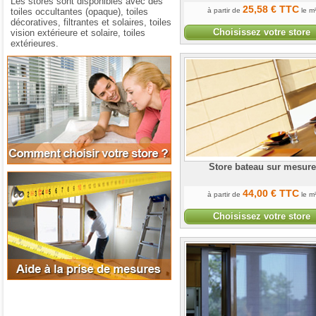
Les stores sont disponibles avec des
25
,58
€
TTC
toiles occultantes (opaque), toiles
à partir de
le m
décoratives, filtrantes et solaires, toiles
Choisissez votre store
vision extérieure et solaire, toiles
extérieures.
Comment choisir votre store
Store bateau sur mesure
Aide à la prise de mesures
44
,00
€
TTC
à partir de
le m
Choisissez votre store