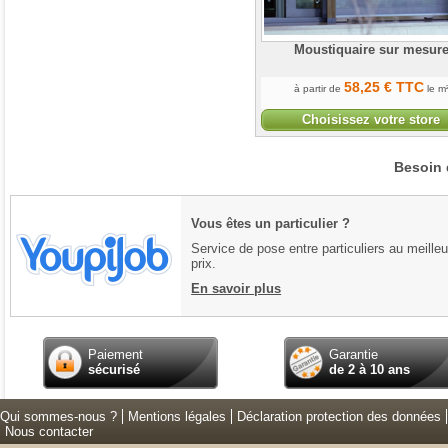
Moustiquaire sur mesur
58
,25
€
TTC
à partir de
le m
Choisissez votre store
Besoin 
Vous êtes un particulier ?
Service de pose entre particuliers au meilleu
prix.
En savoir plus
Paiement
Garantie
sécurisé
de 2 à 10 ans
Qui sommes-nous ?
Mentions légales
Déclaration protection des données
Nous contacter