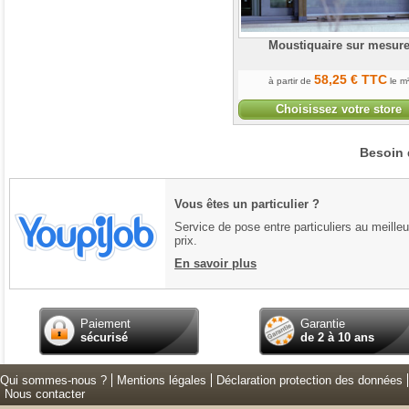
Moustiquaire sur mesur
58
,25
€
TTC
à partir de
le m
Choisissez votre store
Besoin 
Vous êtes un particulier ?
Service de pose entre particuliers au meilleu
prix.
En savoir plus
Paiement
Garantie
sécurisé
de 2 à 10 ans
Qui sommes-nous ?
Mentions légales
Déclaration protection des données
Nous contacter