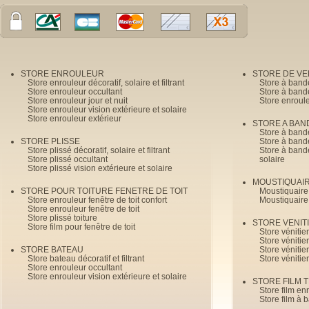
STORE ENROULEUR
STORE DE V
Store enrouleur décoratif, solaire et filtrant
Store à band
Store enrouleur occultant
Store à band
Store enrouleur jour et nuit
Store enroul
Store enrouleur vision extérieure et solaire
Store enrouleur extérieur
STORE A BAN
Store à bande
STORE PLISSE
Store à bande
Store plissé décoratif, solaire et filtrant
Store à bande
Store plissé occultant
solaire
Store plissé vision extérieure et solaire
MOUSTIQUAI
STORE POUR TOITURE FENETRE DE TOIT
Moustiquaire
Store enrouleur fenêtre de toit confort
Moustiquaire
Store enrouleur fenêtre de toit
Store plissé toiture
STORE VENIT
Store film pour fenêtre de toit
Store véniti
Store véniti
STORE BATEAU
Store véniti
Store bateau décoratif et filtrant
Store vénitie
Store enrouleur occultant
Store enrouleur vision extérieure et solaire
STORE FILM 
Store film en
Store film à 