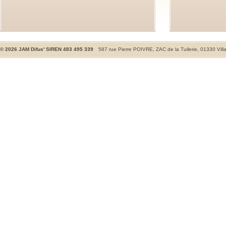
©
2026
JAM Difus' SIREN 483 495 339
587 rue Pierre POIVRE, ZAC de la Tuilerie, 01330 Vill