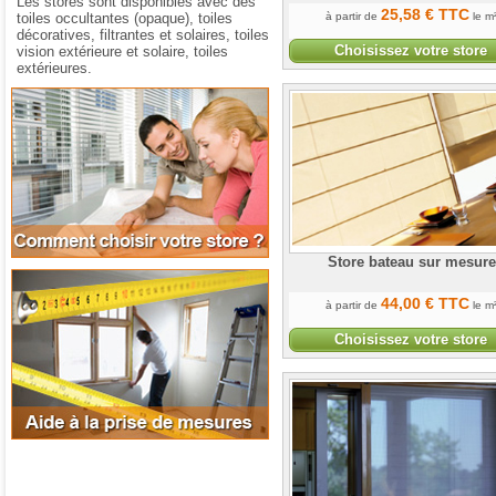
Les stores sont disponibles avec des
25
,58
€
TTC
toiles occultantes (opaque), toiles
à partir de
le m
décoratives, filtrantes et solaires, toiles
Choisissez votre store
vision extérieure et solaire, toiles
extérieures.
Comment choisir votre store
Store bateau sur mesure
Aide à la prise de mesures
44
,00
€
TTC
à partir de
le m
Choisissez votre store