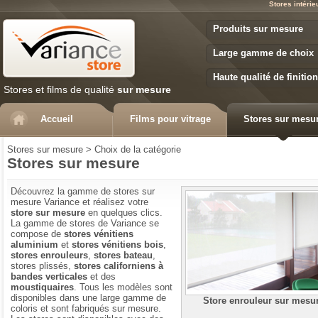
Stores intéri
Variance Store
Produits sur mesure
Large gamme de choix
Haute qualité de finition
Stores et films de qualité
sur mesure
Accueil
Films pour vitrage
Stores sur mesu
Stores sur mesure
>
Choix de la catégorie
Stores sur mesure
Découvrez la gamme de stores sur
mesure Variance et réalisez votre
store sur mesure
en quelques clics.
La gamme de stores de Variance se
compose de
stores vénitiens
aluminium
et
stores vénitiens bois
,
stores enrouleurs
,
stores bateau
,
stores plissés,
stores californiens à
bandes verticales
et des
moustiquaires
. Tous les modèles sont
disponibles dans une large gamme de
Store enrouleur sur mesu
coloris et sont fabriqués sur mesure.