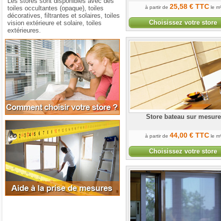
Les stores sont disponibles avec des
25
,58
€
TTC
toiles occultantes (opaque), toiles
à partir de
le m
décoratives, filtrantes et solaires, toiles
Choisissez votre store
vision extérieure et solaire, toiles
extérieures.
Comment choisir votre store
Store bateau sur mesure
Aide à la prise de mesures
44
,00
€
TTC
à partir de
le m
Choisissez votre store