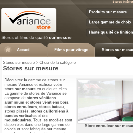
Stores intéri
Variance Store
Produits sur mesure
Large gamme de choix
Haute qualité de finition
Stores et films de qualité
sur mesure
Accueil
Films pour vitrage
Stores sur mesu
Stores sur mesure
>
Choix de la catégorie
Stores sur mesure
Découvrez la gamme de stores sur
mesure Variance et réalisez votre
store sur mesure
en quelques clics.
La gamme de stores de Variance se
compose de
stores vénitiens
aluminium
et
stores vénitiens bois
,
stores enrouleurs
,
stores bateau
,
stores plissés,
stores californiens à
bandes verticales
et des
moustiquaires
. Tous les modèles sont
disponibles dans une large gamme de
Store enrouleur sur mesu
coloris et sont fabriqués sur mesure.