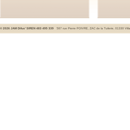
©
2026
JAM Difus' SIREN 483 495 339
587 rue Pierre POIVRE, ZAC de la Tuilerie, 01330 Vill