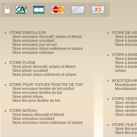
STORE ENROULEUR
STORE DE V
Store enrouleur décoratif, solaire et filtrant
Store à band
Store enrouleur occultant
Store à band
Store enrouleur jour et nuit
Store enroul
Store enrouleur vision extérieure et solaire
Store enrouleur extérieur
STORE A BAN
Store à bande
STORE PLISSE
Store à bande
Store plissé décoratif, solaire et filtrant
Store à bande
Store plissé occultant
solaire
Store plissé vision extérieure et solaire
MOUSTIQUAI
STORE POUR TOITURE FENETRE DE TOIT
Moustiquaire
Store enrouleur fenêtre de toit confort
Moustiquaire
Store enrouleur fenêtre de toit
Store plissé toiture
STORE VENIT
Store film pour fenêtre de toit
Store véniti
Store véniti
STORE BATEAU
Store véniti
Store bateau décoratif et filtrant
Store vénitie
Store enrouleur occultant
Store enrouleur vision extérieure et solaire
STORE FILM 
Store film en
Store film à 