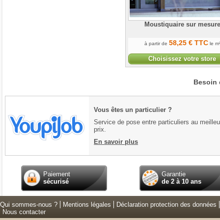
Moustiquaire sur mesur
58
,25
€
TTC
à partir de
le m
Choisissez votre store
Besoin 
Vous êtes un particulier ?
Service de pose entre particuliers au meilleu
prix.
En savoir plus
Paiement
Garantie
sécurisé
de 2 à 10 ans
Qui sommes-nous ?
Mentions légales
Déclaration protection des données
Nous contacter