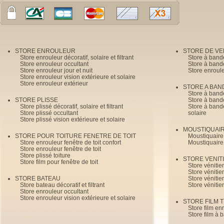
STORE ENROULEUR
STORE DE V
Store enrouleur décoratif, solaire et filtrant
Store à band
Store enrouleur occultant
Store à band
Store enrouleur jour et nuit
Store enroul
Store enrouleur vision extérieure et solaire
Store enrouleur extérieur
STORE A BAN
Store à bande
STORE PLISSE
Store à bande
Store plissé décoratif, solaire et filtrant
Store à bande
Store plissé occultant
solaire
Store plissé vision extérieure et solaire
MOUSTIQUAI
STORE POUR TOITURE FENETRE DE TOIT
Moustiquaire
Store enrouleur fenêtre de toit confort
Moustiquaire
Store enrouleur fenêtre de toit
Store plissé toiture
STORE VENIT
Store film pour fenêtre de toit
Store véniti
Store véniti
STORE BATEAU
Store véniti
Store bateau décoratif et filtrant
Store vénitie
Store enrouleur occultant
Store enrouleur vision extérieure et solaire
STORE FILM 
Store film en
Store film à 