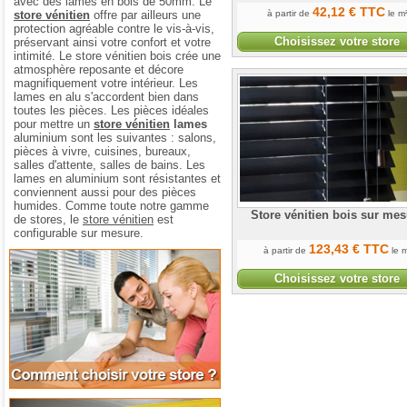
avec des lames en bois de 50mm. Le
42
,12
€
TTC
store vénitien
offre par ailleurs une
à partir de
le m
protection agréable contre le vis-à-vis,
Choisissez votre store
préservant ainsi votre confort et votre
intimité. Le store vénitien bois crée une
atmosphère reposante et décore
magnifiquement votre intérieur. Les
lames en alu s'accordent bien dans
toutes les pièces. Les pièces idéales
pour mettre un
store vénitien
lames
aluminium sont les suivantes : salons,
pièces à vivre, cuisines, bureaux,
salles d'attente, salles de bains. Les
lames en aluminium sont résistantes et
conviennent aussi pour des pièces
humides. Comme toute notre gamme
Store vénitien bois sur mes
de stores, le
store vénitien
est
configurable sur mesure.
123
,43
€
TTC
à partir de
le m
Comment choisir votre store
Choisissez votre store
Aide à la prise de mesures