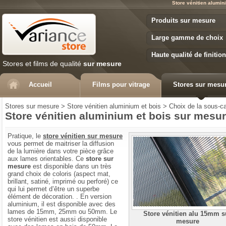
Store vénitien alumin
Variance Store
Produits sur mesure
Large gamme de choix
Haute qualité de finition
Stores et films de qualité
sur mesure
Accueil
Films pour vitrage
Stores sur mesu
Stores sur mesure
>
Store vénitien aluminium et bois
>
Choix de la sous-ca
Store vénitien aluminium et bois sur mesu
Pratique, le
store vénitien sur mesure
vous permet de maitriser la diffusion
de la lumière dans votre pièce grâce
aux lames orientables. Ce
store sur
mesure
est disponible dans un très
grand choix de coloris (aspect mat,
brillant, satiné, imprimé ou perforé) ce
qui lui permet d’être un superbe
élément de décoration. . En version
aluminium, il est disponible avec des
lames de 15mm, 25mm ou 50mm. Le
Store vénitien alu 15mm s
store vénitien est aussi disponible
mesure