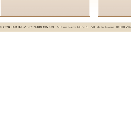
©
2026
JAM Difus' SIREN 483 495 339
587 rue Pierre POIVRE, ZAC de la Tuilerie, 01330 Vill