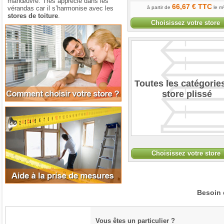
manœuvre. Très apprécié dans les
66
,67
€
TTC
vérandas car il s’harmonise avec les
à partir de
le m
stores de toiture
.
Choisissez votre store
Comment choisir votre store
Toutes les catégorie
store plissé
Aide à la prise de mesures
Choisissez votre store
Besoin 
Vous êtes un particulier ?