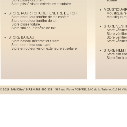
Store plissé occultant
solaire
Store plissé vision extérieure et solaire
MOUSTIQUAI
STORE POUR TOITURE FENETRE DE TOIT
Moustiquaire
Store enrouleur fenêtre de toit confort
Moustiquaire
Store enrouleur fenêtre de toit
Store plissé toiture
STORE VENIT
Store film pour fenêtre de toit
Store véniti
Store véniti
STORE BATEAU
Store véniti
Store bateau décoratif et filtrant
Store vénitie
Store enrouleur occultant
Store enrouleur vision extérieure et solaire
STORE FILM 
Store film en
Store film à 
©
2026
JAM Difus' SIREN 483 495 339
587 rue Pierre POIVRE, ZAC de la Tuilerie, 01330 Vill