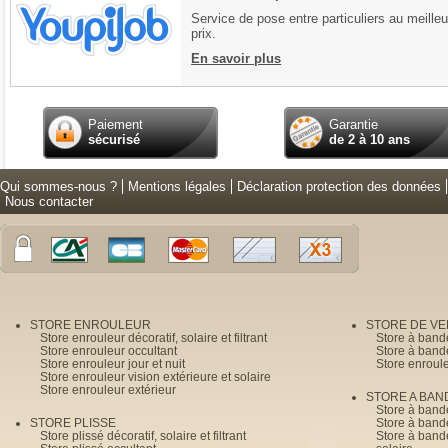
Service de pose entre particuliers au meilleu
prix.
En savoir plus
Paiement
Garantie
sécurisé
de 2 à 10 ans
Qui sommes-nous ?
Mentions légales
Déclaration protection des données
Nous contacter
STORE ENROULEUR
STORE DE V
Store enrouleur décoratif, solaire et filtrant
Store à band
Store enrouleur occultant
Store à band
Store enrouleur jour et nuit
Store enroul
Store enrouleur vision extérieure et solaire
Store enrouleur extérieur
STORE A BAN
Store à bande
STORE PLISSE
Store à bande
Store plissé décoratif, solaire et filtrant
Store à bande