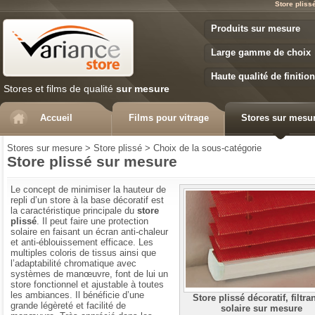
Store pliss
Variance Store
Produits sur mesure
Large gamme de choix
Haute qualité de finition
Stores et films de qualité
sur mesure
Accueil
Films pour vitrage
Stores sur mesu
Stores sur mesure
>
Store plissé
>
Choix de la sous-catégorie
Store plissé sur mesure
Le concept de minimiser la hauteur de
repli d’un store à la base décoratif est
la caractéristique principale du
store
plissé
. Il peut faire une protection
solaire en faisant un écran anti-chaleur
et anti-éblouissement efficace. Les
multiples coloris de tissus ainsi que
l’adaptabilité chromatique avec
systèmes de manœuvre, font de lui un
store fonctionnel et ajustable à toutes
les ambiances. Il bénéficie d’une
Store plissé décoratif, filtran
grande légèreté et facilité de
solaire sur mesure