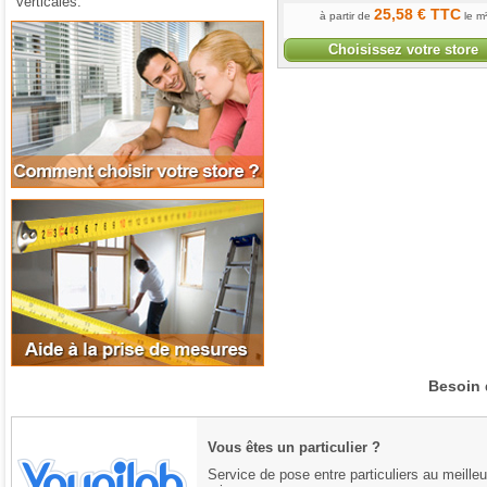
verticales.
25
,58
€
TTC
à partir de
le m
Comment choisir votre store
Choisissez votre store
Aide à la prise de mesures
Besoin 
Vous êtes un particulier ?
Service de pose entre particuliers au meilleu