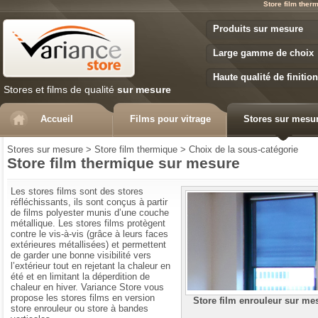
Store film ther
Variance Store
Produits sur mesure
Large gamme de choix
Haute qualité de finition
Stores et films de qualité
sur mesure
Accueil
Films pour vitrage
Stores sur mesu
Stores sur mesure
>
Store film thermique
>
Choix de la sous-catégorie
Store film thermique sur mesure
Les stores films sont des stores
réfléchissants, ils sont conçus à partir
de films polyester munis d’une couche
métallique. Les stores films protègent
contre le vis-à-vis (grâce à leurs faces
extérieures métallisées) et permettent
de garder une bonne visibilité vers
l’extérieur tout en rejetant la chaleur en
été et en limitant la déperdition de
chaleur en hiver. Variance Store vous
propose les stores films en version
Store film enrouleur sur me
store enrouleur ou store à bandes