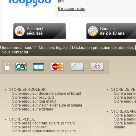
prix.
En savoir plus
Paiement
Garantie
sécurisé
de 2 à 10 ans
Qui sommes-nous ?
Mentions légales
Déclaration protection des données
Nous contacter
STORE ENROULEUR
STORE DE V
Store enrouleur décoratif, solaire et filtrant
Store à band
Store enrouleur occultant
Store à band
Store enrouleur jour et nuit
Store enroul
Store enrouleur vision extérieure et solaire
Store enrouleur extérieur
STORE A BAN
Store à bande
STORE PLISSE
Store à bande
Store plissé décoratif, solaire et filtrant
Store à bande
Store plissé occultant
solaire
Store plissé vision extérieure et solaire