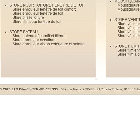
MOUSTIQUAI
STORE POUR TOITURE FENETRE DE TOIT
Moustiquaire
Store enrouleur fenêtre de toit confort
Moustiquaire
Store enrouleur fenêtre de toit
Store plissé toiture
STORE VENIT
Store film pour fenêtre de toit
Store véniti
Store véniti
STORE BATEAU
Store véniti
Store bateau décoratif et filtrant
Store vénitie
Store enrouleur occultant
Store enrouleur vision extérieure et solaire
STORE FILM 
Store film en
Store film à 
©
2026
JAM Difus' SIREN 483 495 339
587 rue Pierre POIVRE, ZAC de la Tuilerie, 01330 Vill