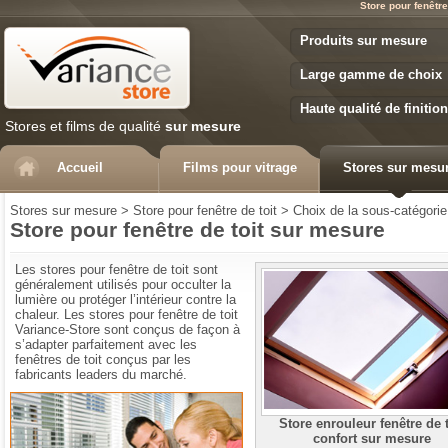
Store pour fenêtre
Variance Store
Produits sur mesure
Large gamme de choix
Haute qualité de finition
Stores et films de qualité
sur mesure
Accueil
Films pour vitrage
Stores sur mesu
Stores sur mesure
>
Store pour fenêtre de toit
>
Choix de la sous-catégorie
Store pour fenêtre de toit sur mesure
Les stores pour fenêtre de toit sont
généralement utilisés pour occulter la
lumière ou protéger l’intérieur contre la
chaleur. Les stores pour fenêtre de toit
Variance-Store sont conçus de façon à
s’adapter parfaitement avec les
fenêtres de toit conçus par les
fabricants leaders du marché.
Comment choisir votre store
Store enrouleur fenêtre de t
confort sur mesure