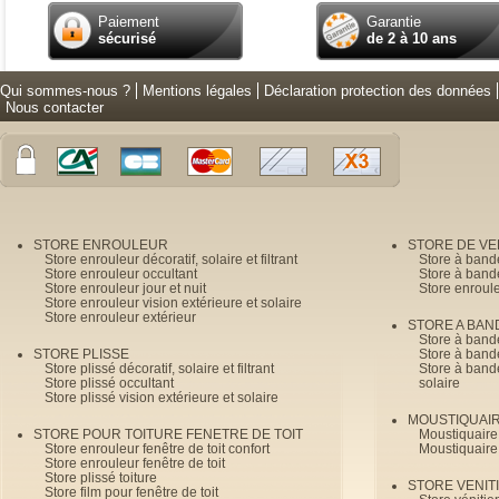
Paiement
Garantie
sécurisé
de 2 à 10 ans
Qui sommes-nous ?
Mentions légales
Déclaration protection des données
Nous contacter
STORE ENROULEUR
STORE DE V
Store enrouleur décoratif, solaire et filtrant
Store à band
Store enrouleur occultant
Store à band
Store enrouleur jour et nuit
Store enroul
Store enrouleur vision extérieure et solaire
Store enrouleur extérieur
STORE A BAN
Store à bande
STORE PLISSE
Store à bande
Store plissé décoratif, solaire et filtrant
Store à bande
Store plissé occultant
solaire
Store plissé vision extérieure et solaire
MOUSTIQUAI
STORE POUR TOITURE FENETRE DE TOIT
Moustiquaire
Store enrouleur fenêtre de toit confort
Moustiquaire
Store enrouleur fenêtre de toit
Store plissé toiture
STORE VENIT
Store film pour fenêtre de toit