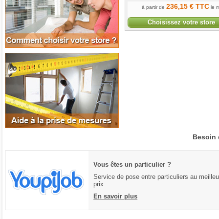
236
,15
€
TTC
à partir de
le m
Choisissez votre store
Aide à la prise de mesures
Besoin 
Vous êtes un particulier ?
Service de pose entre particuliers au meilleu
prix.
En savoir plus