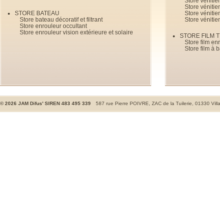
Store véniti
Store véniti
STORE BATEAU
Store véniti
Store bateau décoratif et filtrant
Store vénitie
Store enrouleur occultant
Store enrouleur vision extérieure et solaire
STORE FILM 
Store film en
Store film à 
©
2026
JAM Difus' SIREN 483 495 339
587 rue Pierre POIVRE, ZAC de la Tuilerie, 01330 Vill