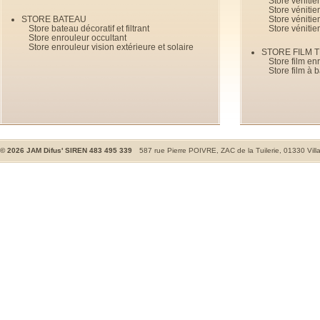
Store véniti
Store véniti
STORE BATEAU
Store véniti
Store bateau décoratif et filtrant
Store vénitie
Store enrouleur occultant
Store enrouleur vision extérieure et solaire
STORE FILM 
Store film en
Store film à 
©
2026
JAM Difus' SIREN 483 495 339
587 rue Pierre POIVRE, ZAC de la Tuilerie, 01330 Vill