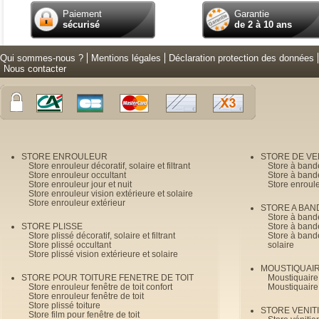
Paiement
Garantie
sécurisé
de 2 à 10 ans
Qui sommes-nous ?
Mentions légales
Déclaration protection des données
Nous contacter
STORE ENROULEUR
STORE DE V
Store enrouleur décoratif, solaire et filtrant
Store à band
Store enrouleur occultant
Store à band
Store enrouleur jour et nuit
Store enroul
Store enrouleur vision extérieure et solaire
Store enrouleur extérieur
STORE A BAN
Store à bande
STORE PLISSE
Store à bande
Store plissé décoratif, solaire et filtrant
Store à bande
Store plissé occultant
solaire
Store plissé vision extérieure et solaire
MOUSTIQUAI
STORE POUR TOITURE FENETRE DE TOIT
Moustiquaire
Store enrouleur fenêtre de toit confort
Moustiquaire
Store enrouleur fenêtre de toit
Store plissé toiture
STORE VENIT
Store film pour fenêtre de toit