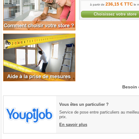
236
,15
€
TTC
à partir de
le m
Choisissez votre store
Aide à la prise de mesures
Besoin 
Vous êtes un particulier ?
Service de pose entre particuliers au meilleu
prix.
En savoir plus