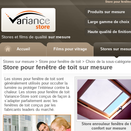
Store pour fenêtre
Variance Store
Produits sur mesure
Large gamme de choix
Haute qualité de finition
Stores et films de qualité
sur mesure
Accueil
Films pour vitrage
Stores sur mesu
Stores sur mesure
>
Store pour fenêtre de toit
>
Choix de la sous-catégorie
Store pour fenêtre de toit sur mesure
Les stores pour fenêtre de toit sont
généralement utilisés pour occulter la
lumière ou protéger l’intérieur contre la
chaleur. Les stores pour fenêtre de toit
Variance-Store sont conçus de façon à
s’adapter parfaitement avec les
fenêtres de toit conçus par les
fabricants leaders du marché.
Comment choisir votre store
Store enrouleur fenêtre de t
confort sur mesure