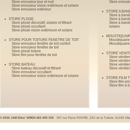
Store enrouleur jour et nuit
Store enroul
Store enrouleur vision extérieure et solaire
Store enrouleur extérieur
STORE A BAN
Store à bande
STORE PLISSE
Store à bande
Store plissé décoratif, solaire et filtrant
Store à bande
Store plissé occultant
solaire
Store plissé vision extérieure et solaire
MOUSTIQUAI
STORE POUR TOITURE FENETRE DE TOIT
Moustiquaire
Store enrouleur fenêtre de toit confort
Moustiquaire
Store enrouleur fenêtre de toit
Store plissé toiture
STORE VENIT
Store film pour fenêtre de toit
Store véniti
Store véniti
STORE BATEAU
Store véniti
Store bateau décoratif et filtrant
Store vénitie
Store enrouleur occultant
Store enrouleur vision extérieure et solaire
STORE FILM 
Store film en
Store film à 
©
2026
JAM Difus' SIREN 483 495 339
587 rue Pierre POIVRE, ZAC de la Tuilerie, 01330 Vill