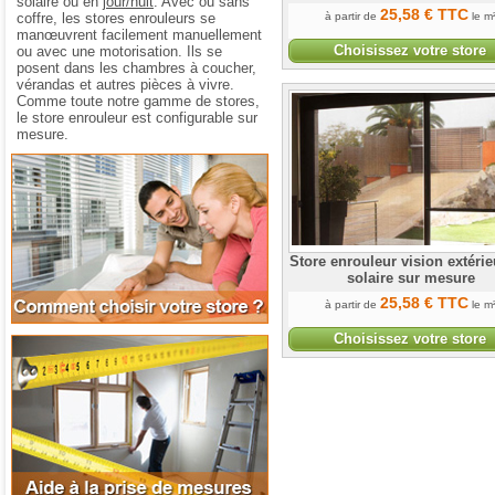
solaire ou en
jour/nuit
. Avec ou sans
25
,58
€
TTC
coffre, les stores enrouleurs se
à partir de
le m
manœuvrent facilement manuellement
Choisissez votre store
ou avec une motorisation. Ils se
posent dans les chambres à coucher,
vérandas et autres pièces à vivre.
Comme toute notre gamme de stores,
le store enrouleur est configurable sur
mesure.
Comment choisir votre store
Store enrouleur vision extérie
solaire sur mesure
25
,58
€
TTC
à partir de
le m
Choisissez votre store
Aide à la prise de mesures