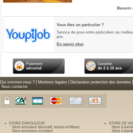
Besoin 
Vous êtes un particulier ?
Service de pose entre particuliers au meilleu
prix.
En savoir plus
Paiement
Garantie
sécurisé
de 2 à 10 ans
Qui sommes-nous ?
Mentions légales
Déclaration protection des données
Nous contacter
STORE ENROULEUR
STORE DE V
Store enrouleur décoratif, solaire et filtrant
Store à band
Store enrouleur occultant
Store à band