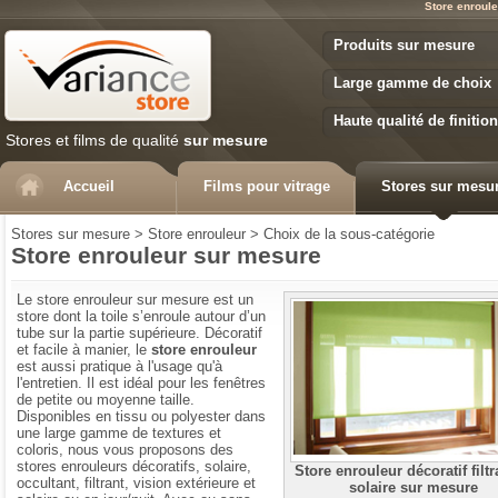
Store enroule
Variance Store
Produits sur mesure
Large gamme de choix
Haute qualité de finition
Stores et films de qualité
sur mesure
Accueil
Films pour vitrage
Stores sur mesu
Stores sur mesure
>
Store enrouleur
>
Choix de la sous-catégorie
Store enrouleur sur mesure
Le store enrouleur sur mesure est un
store dont la toile s’enroule autour d’un
tube sur la partie supérieure. Décoratif
et facile à manier, le
store enrouleur
est aussi pratique à l'usage qu'à
l'entretien. Il est idéal pour les fenêtres
de petite ou moyenne taille.
Disponibles en tissu ou polyester dans
une large gamme de textures et
coloris, nous vous proposons des
stores enrouleurs décoratifs, solaire,
Store enrouleur décoratif filtr
occultant, filtrant, vision extérieure et
solaire sur mesure