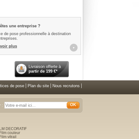
êtes une entreprise ?
e de pose professionnelle à destination
treprises.
voir plus
▼
Livraison offerte à
partir de
199
€*
tices de pose
Plan du site
Nous recrutons
OK
r
:
ILM DECORATIF
Film couleur
Film vitrail