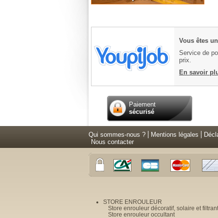
Vous êtes un 
Service de pos
prix.
En savoir pl
Paiement
sécurisé
Qui sommes-nous ?
Mentions légales
Décl
Nous contacter
STORE ENROULEUR
Store enrouleur décoratif, solaire et filtran
Store enrouleur occultant