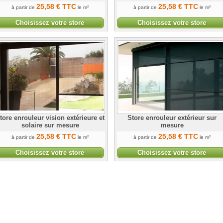
25
,58
€
TTC
25
,58
€
TTC
à partir de
le m²
à partir de
le m²
Choisissez votre store
Choisissez votre store
ent choisir votre store
tore enrouleur vision extérieure et
Store enrouleur extérieur sur
solaire sur mesure
mesure
25
,58
€
TTC
25
,58
€
TTC
à partir de
le m²
à partir de
le m²
Choisissez votre store
Choisissez votre store
 à la prise de mesures