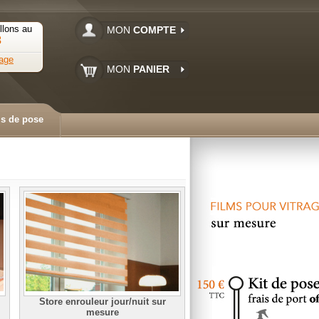
llons au
MON
COMPTE
3
age
MON
PANIER
ls de pose
Store enrouleur jour/nuit sur
mesure