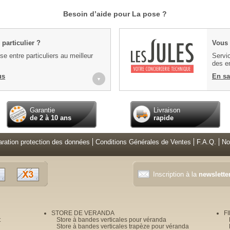
Besoin d’aide pour La pose ?
particulier ?
Vous 
e entre particuliers au meilleur
Servic
des en
us
En sa
▼
Garantie
Livraison
de 2 à 10 ans
rapide
aration protection des données
Conditions Générales de Ventes
F.A.Q.
No
Inscription à la
newslette
STORE DE VERANDA
F
t
Store à bandes verticales pour véranda
Store à bandes verticales trapèze pour véranda