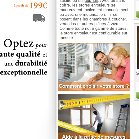
solaire ou en
jour/nuit
. Avec ou sans
coffre, les stores enrouleurs se
manœuvrent facilement manuellement
ou avec une motorisation. Ils se
posent dans les chambres à coucher,
vérandas et autres pièces à vivre.
Comme toute notre gamme de stores,
le store enrouleur est configurable sur
mesure.
Comm
S
Aide