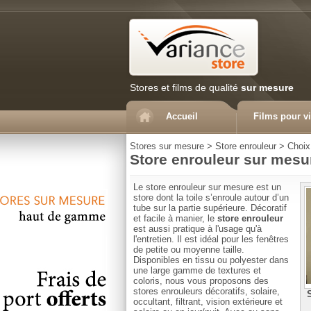
Stores et films de qualité
sur mesure
Accueil
Films pour vi
Stores sur mesure
>
Store enrouleur
>
Choix
Store enrouleur sur mesu
Le store enrouleur sur mesure est un
store dont la toile s’enroule autour d’un
tube sur la partie supérieure. Décoratif
et facile à manier, le
store enrouleur
est aussi pratique à l'usage qu'à
l'entretien. Il est idéal pour les fenêtres
de petite ou moyenne taille.
Disponibles en tissu ou polyester dans
une large gamme de textures et
coloris, nous vous proposons des
stores enrouleurs décoratifs, solaire,
S
occultant, filtrant, vision extérieure et