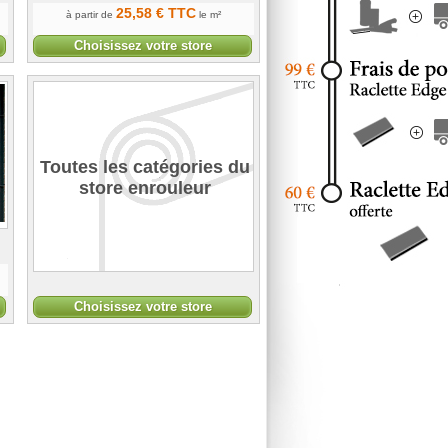
25
,58
€
TTC
à partir de
le m²
Choisissez votre store
Toutes les catégories du
store enrouleur
Choisissez votre store