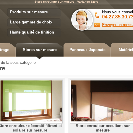
Store enrouleur sur mesure - Variance Store
Variance Store
Produits sur mesure
Nous vous consei
04.27.85.30.7
Large gamme de choix
Envoyer un mess
Haute qualité de finition
trage
Stores sur mesure
Panneaux Japonais
Matérie
 de la sous-catégorie
re
tore enrouleur décoratif filtrant et
Store enrouleur occultant sur
solaire sur mesure
mesure