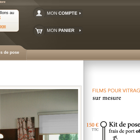
tore
llons au
MON
COMPTE
3
age
MON
PANIER
ls de pose