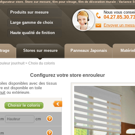
figurateur store. Store sur mesure, film pour vitrage, film de décoration murale : Variance S
Variance Store
Produits sur mesure
Nous vous consei
04.27.85.30.7
Large gamme de choix
Envoyer un mess
Haute qualité de finition
trage
Stores sur mesure
Panneaux Japonais
Matérie
ouleur jour/nuit
>
Choix du coloris
Configurez votre
store enrouleur
oiles disponibles avec des tissus
e est disponible en toile
nuit
ou extérieure.
Choisir le coloris
aide
cm
cm
aide
cm