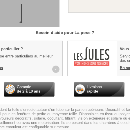
Besoin d’aide pour La pose ?
particulier ?
Vous 
e entre particuliers au meilleur
Servic
des en
us
En sa
▼
Garantie
Livraison
de 2 à 10 ans
rapide
nt la toile s’enroule autour d’un tube sur la partie supérieure. Décoratif et fa
idéal pour les fenêtres de petite ou moyenne taille. Disponibles en tissu ou po
uleurs décoratifs, solaire, occultant, filtrant, vision extérieure et solaire ou
llement ou avec une motorisation. Ils se posent dans les chambres à couche
re enrouleur est configurable sur mesure.