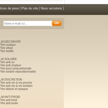
tices de pose
Plan du site
Nous recrutons
OK
r
:
ILM DECORATIF
Film couleur
Film vitrail
Film motifs
ILM SOLAIRE
Film anti uv
Film anti chaleur
Film pour polycarbonate
Film solaire repositionnable
ILM DISCRETION
Film anti vis-à-vis proche
Film anti vis-à-vis lointain
Film dépoli et opaque
ILM ANTI FROID
Film anti froid
Film anti buée