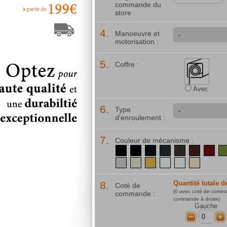
commande du
store :
4.
Manoeuvre et
motorisation :
5.
Coffre :
Avec
6.
Type
d'enroulement :
7.
Couleur de mécanisme :
noir (RAL9005)
noir (RAL9005)
noir (RAL9011)
gris anthrac
marron 
mar
gris clair (RAL7035)
crème patissière
jaune moutarde
blanc (RAL9
blanc (
ivo
8.
Quantité totale d
Coté de
(
0
avec coté de comm
commande :
commande à droite)
Gauche
-