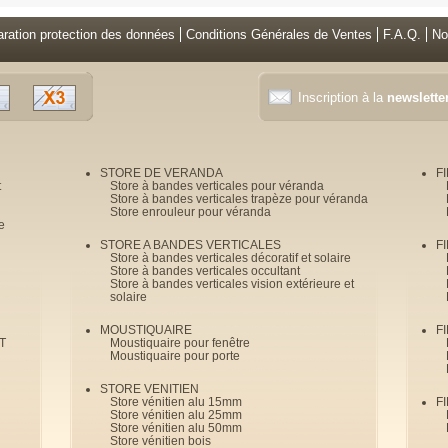
aration protection des données
Conditions Générales de Ventes
F.A.Q.
No
Inscription à la
newslette
STORE DE VERANDA
F
t
Store à bandes verticales pour véranda
Store à bandes verticales trapèze pour véranda
Store enrouleur pour véranda
e
STORE A BANDES VERTICALES
F
Store à bandes verticales décoratif et solaire
Store à bandes verticales occultant
Store à bandes verticales vision extérieure et
solaire
MOUSTIQUAIRE
F
T
Moustiquaire pour fenêtre
Moustiquaire pour porte
STORE VENITIEN
Store vénitien alu 15mm
F
Store vénitien alu 25mm
Store vénitien alu 50mm
Store vénitien bois