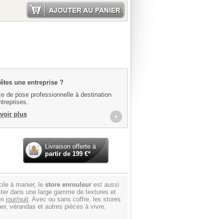
Ajouter au panier
êtes une entreprise ?
e de pose professionnelle à destination
treprises.
voir plus
▼
Livraison offerte à
partir de
199
€*
cile à manier, le
store enrouleur
est aussi
lyester dans une large gamme de textures et
 en
jour/nuit
. Avec ou sans coffre, les stores
r, vérandas et autres pièces à vivre.