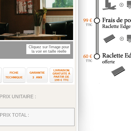
Cliquez sur l'image pour
la voir en taille réelle
e pose
Vidéo de pose
Comment prendre les mesures ?
Fiche technique
Garantie
ans
Livraison gratuite à pa
3
199 € TTC
PRIX UNITAIRE :
PRIX TOTAL :