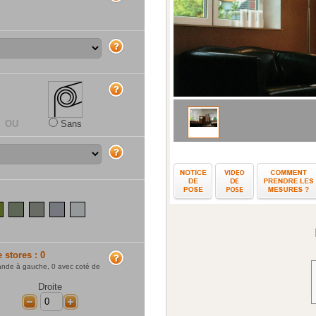
aide
aide
OU
Sans
aide
Notice d
ite (RAL7016)
(RAL8019)
ron (RAL8015)
rouge pourpre (RAL3004)
pistache
vert sauge
gris plomb
aluminium (RAL9006)
gris clair (RAL7035)
010)
RAL9010)
ire (RAL1015)
e stores :
0
aide
ande à gauche,
0
avec coté de
Droite
+
-
+