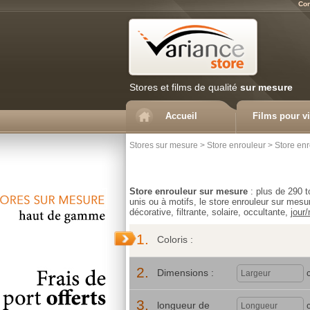
Con
Stores et films de qualité
sur mesure
Accueil
Films pour vi
Stores sur mesure
>
Store enrouleur
>
Store enr
Store enrouleur sur mesure
: plus de 290 t
unis ou à motifs, le store enrouleur sur mesur
décorative, filtrante, solaire, occultante,
jour/
1.
Coloris :
2.
Dimensions :
3.
longueur de