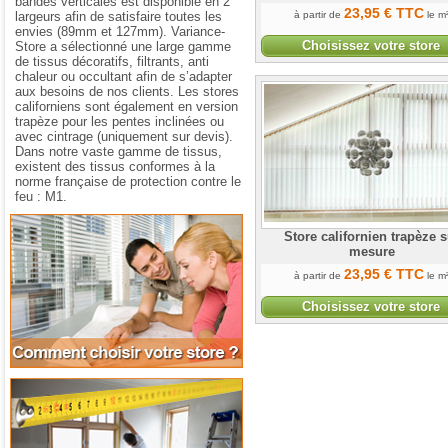
bandes verticales est disponible en 2
23
,95
€
TTC
largeurs afin de satisfaire toutes les
à partir de
le m
envies (89mm et 127mm). Variance-
Choisissez votre store
Store a sélectionné une large gamme
de tissus décoratifs, filtrants, anti
chaleur ou occultant afin de s’adapter
aux besoins de nos clients. Les stores
californiens sont également en version
trapèze pour les pentes inclinées ou
avec cintrage (uniquement sur devis).
Dans notre vaste gamme de tissus,
existent des tissus conformes à la
norme française de protection contre le
feu : M1.
Comment choisir votre store
Store californien trapèze s
mesure
23
,95
€
TTC
à partir de
le m
Choisissez votre store
Aide à la prise de mesures