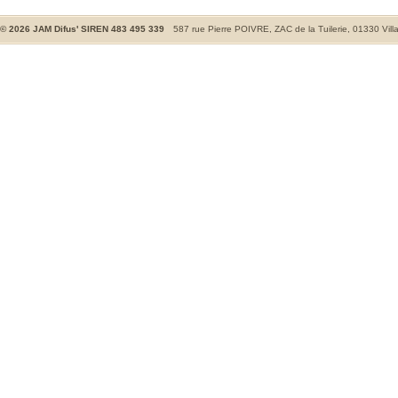
©
2026
JAM Difus' SIREN 483 495 339
587 rue Pierre POIVRE, ZAC de la Tuilerie, 01330 Vill