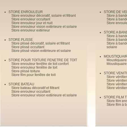
STORE ENROULEUR
STORE DE V
Store enrouleur décoratif, solaire et filtrant
Store à band
Store enrouleur occultant
Store à band
Store enrouleur jour et nuit
Store enroul
Store enrouleur vision extérieure et solaire
Store enrouleur extérieur
STORE A BAN
Store à bande
STORE PLISSE
Store à bande
Store plissé décoratif, solaire et filtrant
Store à bande
Store plissé occultant
solaire
Store plissé vision extérieure et solaire
MOUSTIQUAI
STORE POUR TOITURE FENETRE DE TOIT
Moustiquaire
Store enrouleur fenêtre de toit confort
Moustiquaire
Store enrouleur fenêtre de toit
Store plissé toiture
STORE VENIT
Store film pour fenêtre de toit
Store véniti
Store véniti
STORE BATEAU
Store véniti
Store bateau décoratif et filtrant
Store vénitie
Store enrouleur occultant
Store enrouleur vision extérieure et solaire
STORE FILM 
Store film en
Store film à 