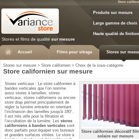
Store califor
Variance Store
Produits sur mesure
Large gamme de choix
Haute qualité de finition
Stores et films de qualité
sur mesure
Accueil
Films pour vitrage
Stores sur mesu
Stores sur mesure
>
Store californien
>
Choix de la sous-catégorie
Store californien sur mesure
Stores verticaux : Le store californien à
bandes verticales que l’on nomme
aussi stores à lamelles, stores
verticaux, stores californiens ou encore
store drap permet principalement de
régler la lumière entrante en orientant
l’inclinaison des lamelles jusqu'à 180°,
il est très utile pour la filtration et
l’occultation de la lumière. Les
stores
californiens à bandes verticales
sont
donc parfaits pour équiper vos bureaux
Store californien décoratif filtr
et grandes surfaces vitrées. Le store à
solaire sur mesure