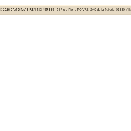
©
2026
JAM Difus' SIREN 483 495 339
587 rue Pierre POIVRE, ZAC de la Tuilerie, 01330 Vill