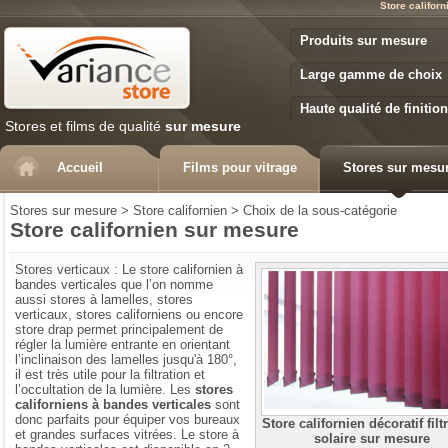
Store califor
Variance Store
Produits sur mesure
Large gamme de choix
Haute qualité de finition
Stores et films de qualité
sur mesure
Accueil
Films pour vitrage
Stores sur mesu
Stores sur mesure
>
Store californien
>
Choix de la sous-catégorie
Store californien sur mesure
Stores verticaux : Le store californien à
bandes verticales que l’on nomme
aussi stores à lamelles, stores
verticaux, stores californiens ou encore
store drap permet principalement de
régler la lumière entrante en orientant
l’inclinaison des lamelles jusqu'à 180°,
il est très utile pour la filtration et
l’occultation de la lumière. Les
stores
californiens à bandes verticales
sont
donc parfaits pour équiper vos bureaux
Store californien décoratif filtr
et grandes surfaces vitrées. Le store à
solaire sur mesure