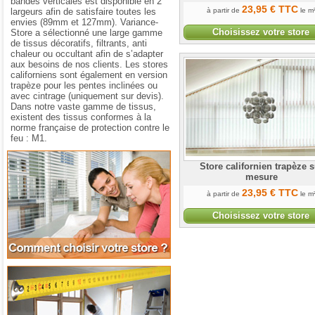
bandes verticales est disponible en 2
23
,95
€
TTC
largeurs afin de satisfaire toutes les
à partir de
le m
envies (89mm et 127mm). Variance-
Choisissez votre store
Store a sélectionné une large gamme
de tissus décoratifs, filtrants, anti
chaleur ou occultant afin de s’adapter
aux besoins de nos clients. Les stores
californiens sont également en version
trapèze pour les pentes inclinées ou
avec cintrage (uniquement sur devis).
Dans notre vaste gamme de tissus,
existent des tissus conformes à la
norme française de protection contre le
feu : M1.
Comment choisir votre store
Store californien trapèze s
mesure
23
,95
€
TTC
à partir de
le m
Choisissez votre store
Aide à la prise de mesures