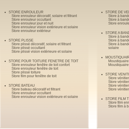
STORE ENROULEUR
STORE DE V
Store enrouleur décoratif, solaire et filtrant
Store à band
Store enrouleur occultant
Store à band
Store enrouleur jour et nuit
Store enroul
Store enrouleur vision extérieure et solaire
Store enrouleur extérieur
STORE A BAN
Store à bande
STORE PLISSE
Store à bande
Store plissé décoratif, solaire et filtrant
Store à bande
Store plissé occultant
solaire
Store plissé vision extérieure et solaire
MOUSTIQUAI
STORE POUR TOITURE FENETRE DE TOIT
Moustiquaire
Store enrouleur fenêtre de toit confort
Moustiquaire
Store enrouleur fenêtre de toit
Store plissé toiture
STORE VENIT
Store film pour fenêtre de toit
Store véniti
Store véniti
STORE BATEAU
Store véniti
Store bateau décoratif et filtrant
Store vénitie
Store enrouleur occultant
Store enrouleur vision extérieure et solaire
STORE FILM 
Store film en
Store film à 