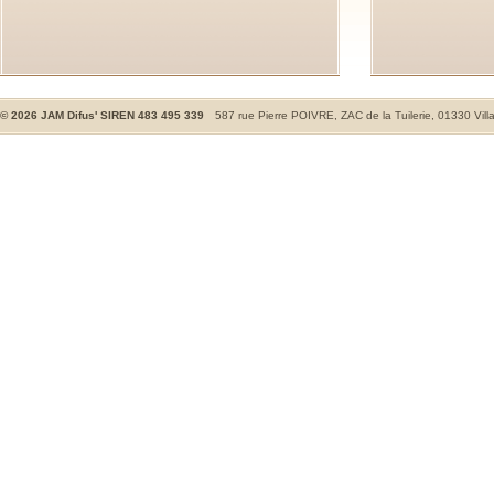
©
2026
JAM Difus' SIREN 483 495 339
587 rue Pierre POIVRE, ZAC de la Tuilerie, 01330 Vill