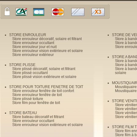
STORE ENROULEUR
STORE DE V
Store enrouleur décoratif, solaire et filtrant
Store à band
Store enrouleur occultant
Store à band
Store enrouleur jour et nuit
Store enroul
Store enrouleur vision extérieure et solaire
Store enrouleur extérieur
STORE A BAN
Store à bande
STORE PLISSE
Store à bande
Store plissé décoratif, solaire et filtrant
Store à bande
Store plissé occultant
solaire
Store plissé vision extérieure et solaire
MOUSTIQUAI
STORE POUR TOITURE FENETRE DE TOIT
Moustiquaire
Store enrouleur fenêtre de toit confort
Moustiquaire
Store enrouleur fenêtre de toit
Store plissé toiture
STORE VENIT
Store film pour fenêtre de toit
Store véniti
Store véniti
STORE BATEAU
Store véniti
Store bateau décoratif et filtrant
Store vénitie
Store enrouleur occultant
Store enrouleur vision extérieure et solaire
STORE FILM 
Store film en
Store film à 