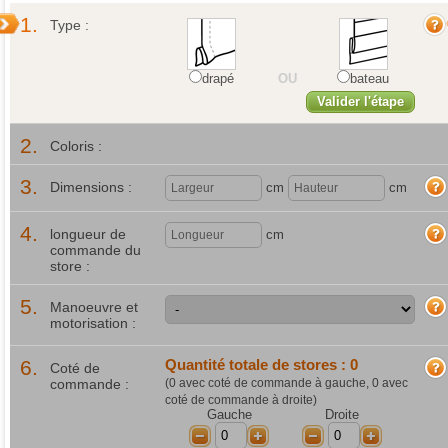
1.
Type :
drapé
OU
bateau
Valider l'étape
2.
Coloris :
3.
Dimensions :
cm
cm
4.
longueur de
cm
commande du
store :
5.
Manoeuvre et
motorisation :
6.
Quantité totale de stores :
0
Coté de
commande :
(
0
avec coté de commande à gauche,
0
avec
coté de commande à droite)
Gauche
Droite
-
+
-
+