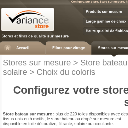
Configurateur store. Store sur mesure, fi
Variance Store
Produits sur mesure
Large gamme de choix
Haute qualité de finition
Stores et films de qualité
sur mesure
Accueil
Films pour vitrage
Stores sur mesu
Stores sur mesure
>
Store bateau
solaire
>
Choix du coloris
Configurez votre
store
Store bateau sur mesure
: plus de 220 toiles disponibles avec des
tissus unis ou à motifs, le store bateau ou drapé sur mesure est
disponible en toile décorative, filtrante, solaire ou occultante.