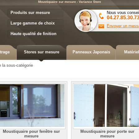
Moustiquaire sur mesure - Variance Store
Variance Store
Produits sur mesure
Nous vous consei
04.27.85.30.7
Large gamme de choix
Envoyer un mess
Haute qualité de finition
trage
Stores sur mesure
Panneaux Japonais
Matérie
 la sous-catégorie
Moustiquaire pour fenêtre sur
Moustiquaire pour porte sur
mesure
mesure