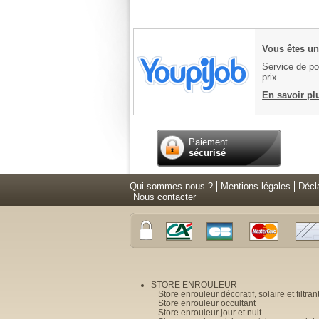
Vous êtes un 
Service de pos
prix.
En savoir pl
Paiement
sécurisé
Qui sommes-nous ?
Mentions légales
Décl
Nous contacter
STORE ENROULEUR
Store enrouleur décoratif, solaire et filtran
Store enrouleur occultant
Store enrouleur jour et nuit