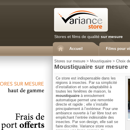
Stores et films de qualité
sur mesure
Accueil
Films pour vi
Stores sur mesure
>
Moustiquaire
>
Choix de
Moustiquaire sur mesure
Ce store est indispensable dans les
régions à insectes. Par sa simplicité
d’installation et son adaptabilité à
toutes les fenêtres de maison, la
moustiquaire
à enroulement
automatique permet une remontée
directe et rapide ; elle s’installe
principalement à l’extérieur. Pour une
ambiance ouverte à l’air libre tout en
empêchant l’entrée indésirable des
insectes. Par son design, elle sait se
faire discrète. Variance store vous