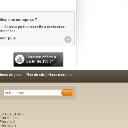
êtes une entreprise ?
e de pose professionnelle à destination
treprises.
voir plus
▼
Livraison offerte à
partir de
199
€*
tices de pose
Plan du site
Nous recrutons
OK
r
:
ILM DECORATIF
Film couleur
Film vitrail
Film motifs