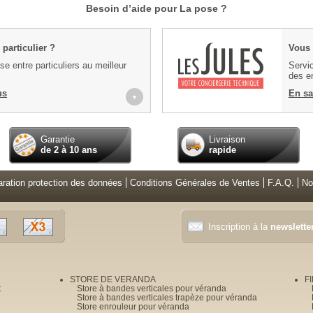
Besoin d’aide pour La pose ?
particulier ?
Vous 
e entre particuliers au meilleur
Servic
des en
us
En sa
▼
Garantie
Livraison
de 2 à 10 ans
rapide
aration protection des données
Conditions Générales de Ventes
F.A.Q.
No
Inscription à la
newslette
STORE DE VERANDA
F
t
Store à bandes verticales pour véranda
Store à bandes verticales trapèze pour véranda
Store enrouleur pour véranda