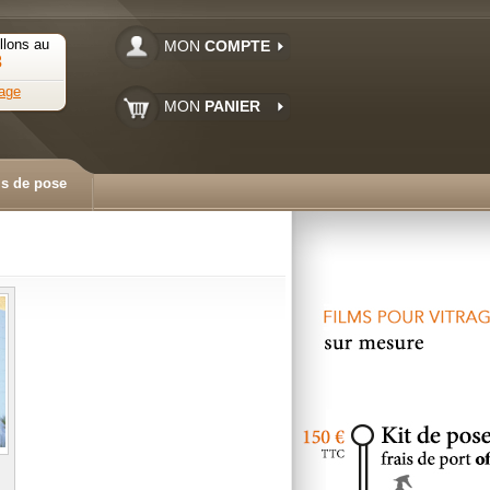
llons au
MON
COMPTE
3
age
MON
PANIER
ls de pose