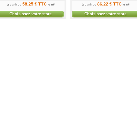
58
,25
€
TTC
86
,22
€
TTC
à partir de
le m²
à partir de
le m²
Choisissez votre store
Choisissez votre store
ent choisir votre store
 à la prise de mesures