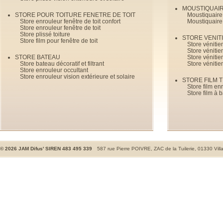
MOUSTIQUAI
STORE POUR TOITURE FENETRE DE TOIT
Moustiquaire
Store enrouleur fenêtre de toit confort
Moustiquaire
Store enrouleur fenêtre de toit
Store plissé toiture
STORE VENIT
Store film pour fenêtre de toit
Store véniti
Store véniti
STORE BATEAU
Store véniti
Store bateau décoratif et filtrant
Store vénitie
Store enrouleur occultant
Store enrouleur vision extérieure et solaire
STORE FILM 
Store film en
Store film à 
©
2026
JAM Difus' SIREN 483 495 339
587 rue Pierre POIVRE, ZAC de la Tuilerie, 01330 Vill