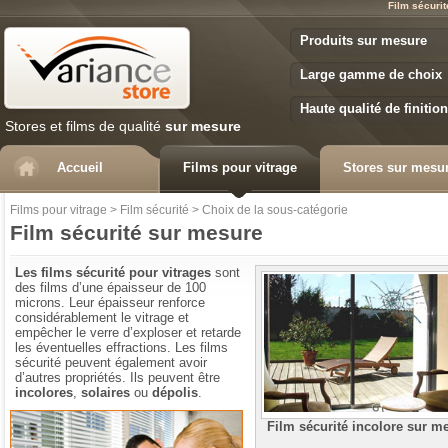
Film sécurit
Variance Store
Produits sur mesure
Large gamme de choix
Haute qualité de finition
Stores et films de qualité
sur mesure
Accueil
Films pour vitrage
Stores sur mesu
Films pour vitrage
>
Film sécurité
>
Choix de la sous-catégorie
Film sécurité sur mesure
Les films sécurité pour vitrages
sont
des films d’une épaisseur de 100
microns. Leur épaisseur renforce
considérablement le vitrage et
empêcher le verre d’exploser et retarde
les éventuelles effractions. Les films
sécurité peuvent également avoir
d’autres propriétés. Ils peuvent être
incolores
,
solaires
ou
dépolis
.
Comment choisir votre film
Film sécurité incolore sur m