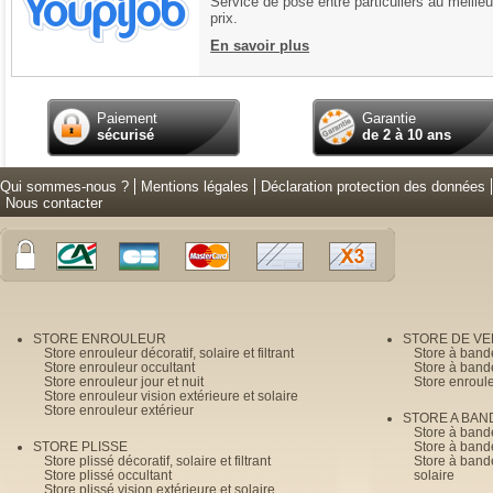
Service de pose entre particuliers au meilleu
prix.
En savoir plus
Paiement
Garantie
sécurisé
de 2 à 10 ans
Qui sommes-nous ?
Mentions légales
Déclaration protection des données
Nous contacter
STORE ENROULEUR
STORE DE V
Store enrouleur décoratif, solaire et filtrant
Store à band
Store enrouleur occultant
Store à band
Store enrouleur jour et nuit
Store enroul
Store enrouleur vision extérieure et solaire
Store enrouleur extérieur
STORE A BAN
Store à bande
STORE PLISSE
Store à bande
Store plissé décoratif, solaire et filtrant
Store à bande
Store plissé occultant
solaire
Store plissé vision extérieure et solaire