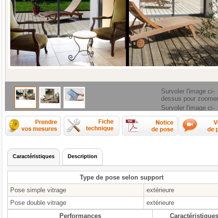
Survoler l'image ci-
dessus pour zoome
Survoler l'image ci-
dessus pour zoome
Comment prendre les mesures ?
Fiche technique
Caractéristiques
Description
Type de pose selon support
Pose simple vitrage
extérieure
Pose double vitrage
extérieure
Performances
Caractéristique