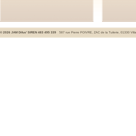
©
2026
JAM Difus' SIREN 483 495 339
587 rue Pierre POIVRE, ZAC de la Tuilerie, 01330 Vill