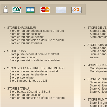
STORE ENROULEUR
STORE DE V
Store enrouleur décoratif, solaire et filtrant
Store à band
Store enrouleur occultant
Store à band
Store enrouleur jour et nuit
Store enroul
Store enrouleur vision extérieure et solaire
Store enrouleur extérieur
STORE A BAN
Store à bande
STORE PLISSE
Store à bande
Store plissé décoratif, solaire et filtrant
Store à bande
Store plissé occultant
solaire
Store plissé vision extérieure et solaire
MOUSTIQUAI
STORE POUR TOITURE FENETRE DE TOIT
Moustiquaire
Store enrouleur fenêtre de toit confort
Moustiquaire
Store enrouleur fenêtre de toit
Store plissé toiture
STORE VENIT
Store film pour fenêtre de toit
Store véniti
Store véniti
STORE BATEAU
Store véniti
Store bateau décoratif et filtrant
Store vénitie
Store enrouleur occultant
Store enrouleur vision extérieure et solaire
STORE FILM 
Store film en
Store film à 