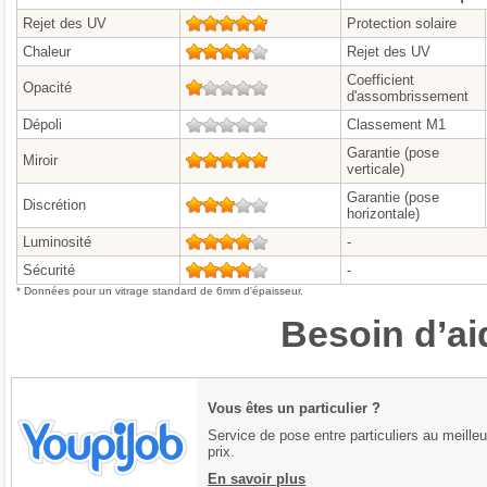
Rejet des UV
5/5
Protection solaire
Chaleur
4/5
Rejet des UV
Coefficient
Opacité
1/5
d'assombrissement
Dépoli
0/5
Classement M1
Garantie (pose
Miroir
5/5
verticale)
Garantie (pose
Discrétion
3/5
horizontale)
Luminosité
4/5
-
Sécurité
4/5
-
* Données pour un vitrage standard de 6mm d'épaisseur.
Besoin d’ai
Vous êtes un particulier ?
Service de pose entre particuliers au meilleu
prix.
En savoir plus