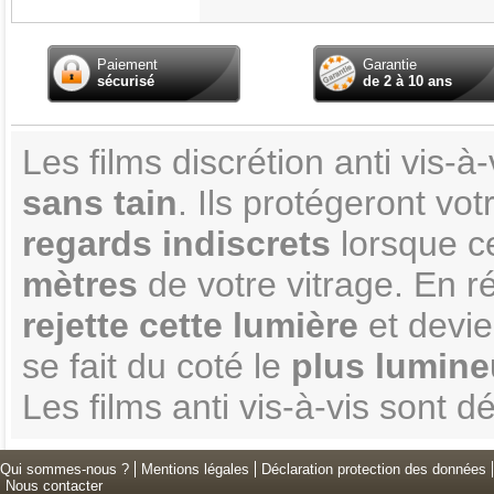
Paiement
Garantie
sécurisé
de 2 à 10 ans
Les films discrétion anti vis-
sans tain
. Ils protégeront vo
regards indiscrets
lorsque ce
mètres
de votre vitrage. En ré
rejette cette lumière
et devi
se fait du coté le
plus lumineu
Les films anti vis-à-vis sont
Qui sommes-nous ?
Mentions légales
Déclaration protection des données
Nous contacter