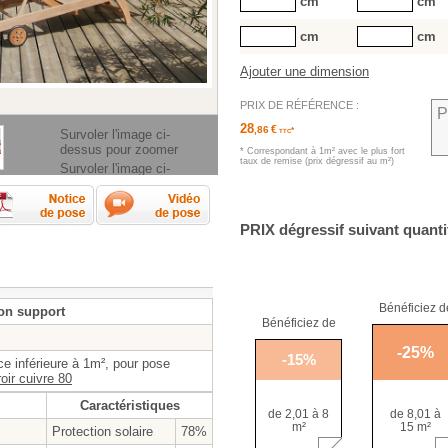
cm
cm
cm
cm
Ajouter une dimension
PRIX DE RÉFÉRENCE :
P
28
€
,86
*
Survoler l'image ci-
TTC
dessus pour zoomer
* Correspondant à 1m² avec le plus fort
taux de remise (prix dégressif au m²)
Survoler l'image ci-
dessus pour zoomer
rendre les mesures ?
Fiche technique
Notice de pose
Vidéos de pose
PRIX
dégressif suivant quanti
Bénéficiez d
on support
Bénéficiez de
-
25
%
-
15
%
ace inférieure à 1m², pour pose
oir cuivre 80
Caractéristiques
de 2,01 à 8
de 8,01 à
m²
15 m²
Protection solaire
78%