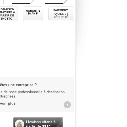
 mesure
Livraison gratuite à partir de
Paiement facile et sécurisé
GARANTIE
10 ANS*
99 € TTC
êtes une entreprise ?
e de pose professionnelle à destination
treprises.
voir plus
▼
Livraison offerte à
partir de
99
€*