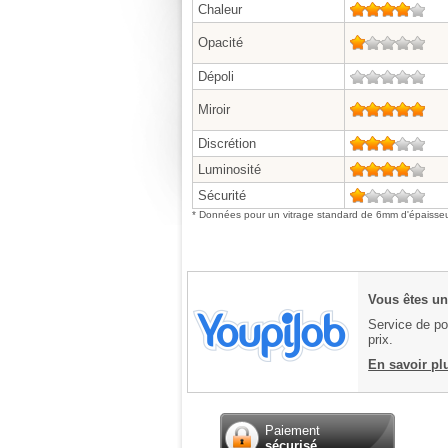
Chaleur
4/5
Opacité
1/5
Dépoli
0/5
Miroir
5/5
Discrétion
3/5
Luminosité
4/5
Sécurité
1/5
* Données pour un vitrage standard de 6mm d'épaisseu
Vous êtes un 
Service de pos
prix.
En savoir pl
Paiement
sécurisé