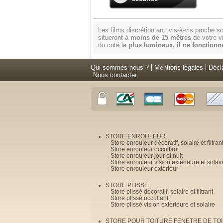
Les films discrétion anti vis-à-vis proche 
situeront à
moins de 15 mètres
de votre vi
du coté le
plus lumineux, il ne fonctionne
Qui sommes-nous ?
Mentions légales
Décl
Nous contacter
STORE ENROULEUR
Store enrouleur décoratif, solaire et filtran
Store enrouleur occultant
Store enrouleur jour et nuit
Store enrouleur vision extérieure et solair
Store enrouleur extérieur
STORE PLISSE
Store plissé décoratif, solaire et filtrant
Store plissé occultant
Store plissé vision extérieure et solaire
STORE POUR TOITURE FENETRE DE TOI