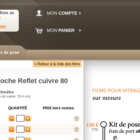
llons au
MON
COMPTE
3
age
MON
PANIER
ls de pose
Retour à la liste des films
roche Reflet cuivre 80
timètre
e de saisie: 15,4 cm)
QUANTITÉ
PRIX
hors remise
-
+
supprimer
-
+
supprimer