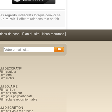
 les
regards indiscrets
lorsque ceux-ci se
t
un miroir
. L’effet miroir sans tain se fait
tices de pose
Plan du site
Nous recrutons
OK
r
:
ILM DECORATIF
Film couleur
Film vitrail
Film motifs
ILM SOLAIRE
Film anti uv
Film anti chaleur
Film pour polycarbonate
Film solaire repositionnable
ILM DISCRETION
Film anti vis-à-vis proche