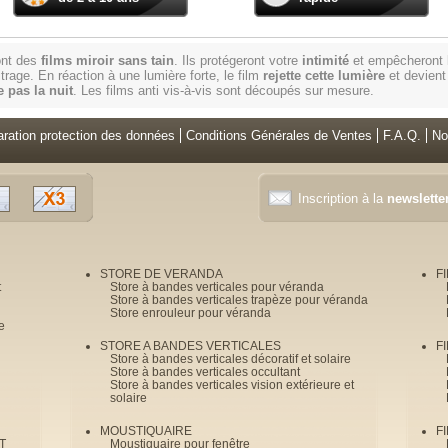
sont des
films miroir sans tain
. Ils protégeront votre
intimité
et empêcheront
trage. En réaction à une lumière forte, le film
rejette cette lumière
et devien
 pas la nuit
. Les films anti vis-à-vis sont découpés sur mesure.
aration protection des données
Conditions Générales de Ventes
F.A.Q.
No
Inscription à la
newslette
STORE DE VERANDA
F
t
Store à bandes verticales pour véranda
Store à bandes verticales trapèze pour véranda
Store enrouleur pour véranda
e
STORE A BANDES VERTICALES
F
Store à bandes verticales décoratif et solaire
Store à bandes verticales occultant
Store à bandes verticales vision extérieure et
solaire
MOUSTIQUAIRE
F
T
Moustiquaire pour fenêtre