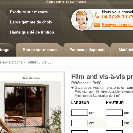
Reflet cuivre 80 sur mesure
Variance Store
Produits sur mesure
Nous vous consei
04.27.85.30.7
Large gamme de choix
Envoyer un mess
Haute qualité de finition
trage
Stores sur mesure
Panneaux Japonais
Matérie
is-à-vis proche
>
Reflet cuivre 80
Film anti vis-à-vis p
Référence :
Rc80
Saisissez vos dimensions
en cen
Précision au millimètre possible (exempl
Minimum de facturation de
1
m²
LARGEUR
HAUTEUR
cm
cm
cm
cm