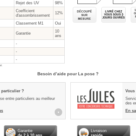
Rejet des UV
98%
Découpé sur
Coefficient
LIVRÉ CHEZ
12%
d'assombrissement
VOUS SOUS
5
JOURS OUVRÉS
Classement M1
Oui
10
Garantie
ans
-
-
-
r.
Besoin d’aide pour La pose ?
particulier ?
Vous 
e entre particuliers au meilleur
Servic
des en
us
En sa
▼
Garantie
Livraison
de 2 à 10 ans
rapide