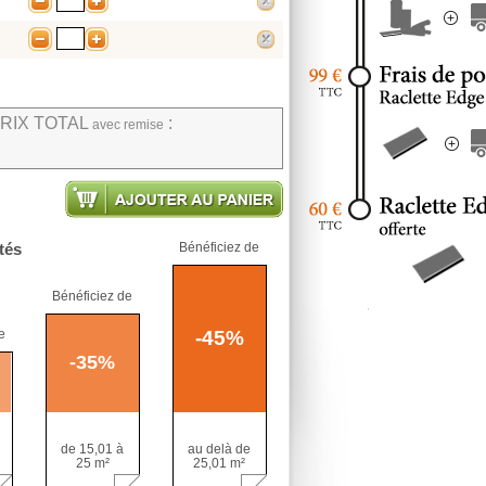
-
+
supprimer
-
+
supprimer
RIX TOTAL
:
avec remise
Ajouter au panier
tés
Bénéficiez de
Bénéficiez de
e
-
45
%
-
35
%
de 15,01 à
au delà de
25 m²
25,01 m²