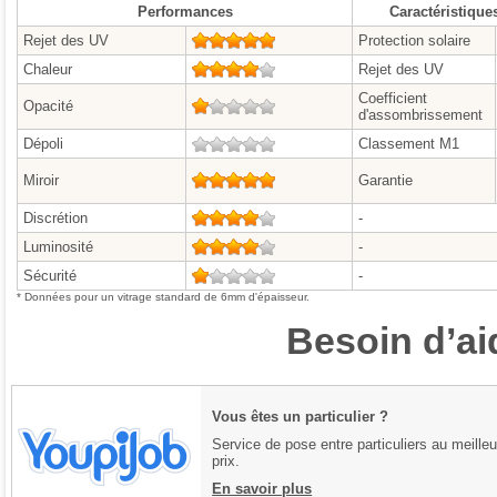
Performances
Caractéristique
Rejet des UV
5/5
Protection solaire
Chaleur
4/5
Rejet des UV
Coefficient
Opacité
1/5
d'assombrissement
Dépoli
0/5
Classement M1
Miroir
5/5
Garantie
Discrétion
4/5
-
Luminosité
4/5
-
Sécurité
1/5
-
* Données pour un vitrage standard de 6mm d'épaisseur.
Besoin d’ai
Vous êtes un particulier ?
Service de pose entre particuliers au meilleu
prix.
En savoir plus