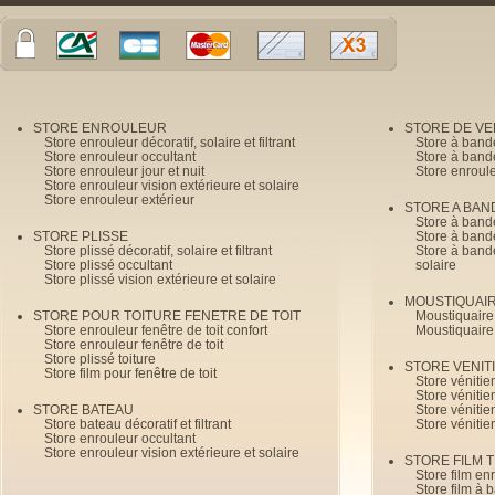
STORE ENROULEUR
STORE DE V
Store enrouleur décoratif, solaire et filtrant
Store à band
Store enrouleur occultant
Store à band
Store enrouleur jour et nuit
Store enroul
Store enrouleur vision extérieure et solaire
Store enrouleur extérieur
STORE A BAN
Store à bande
STORE PLISSE
Store à bande
Store plissé décoratif, solaire et filtrant
Store à bande
Store plissé occultant
solaire
Store plissé vision extérieure et solaire
MOUSTIQUAI
STORE POUR TOITURE FENETRE DE TOIT
Moustiquaire
Store enrouleur fenêtre de toit confort
Moustiquaire
Store enrouleur fenêtre de toit
Store plissé toiture
STORE VENIT
Store film pour fenêtre de toit
Store véniti
Store véniti
STORE BATEAU
Store véniti
Store bateau décoratif et filtrant
Store vénitie
Store enrouleur occultant
Store enrouleur vision extérieure et solaire
STORE FILM 
Store film en
Store film à 