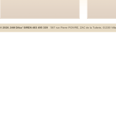
©
2026
JAM Difus' SIREN 483 495 339
587 rue Pierre POIVRE, ZAC de la Tuilerie, 01330 Vill