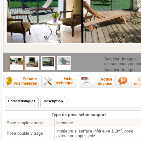
Survoler l'image ci-
dessus pour zoome
Survoler l'image ci-
dessus pour zoome
Comment prendre les mesures ?
Fiche technique
Caractéristiques
Description
Type de pose selon support
Pose simple vitrage
intérieure
intérieure si surface inférieure à 1m², pose
Pose double vitrage
extérieure impossible