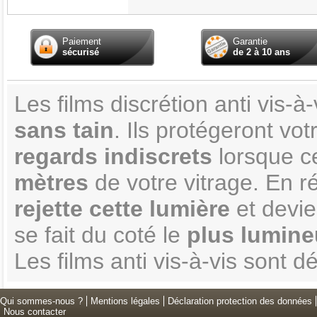
Paiement
Garantie
sécurisé
de 2 à 10 ans
Les films discrétion anti vis-
sans tain
. Ils protégeront vo
regards indiscrets
lorsque ce
mètres
de votre vitrage. En ré
rejette cette lumière
et devi
se fait du coté le
plus lumineu
Les films anti vis-à-vis sont
Qui sommes-nous ?
Mentions légales
Déclaration protection des données
Nous contacter