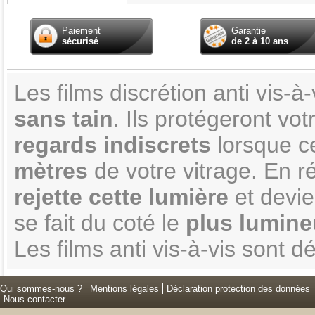
Paiement
Garantie
sécurisé
de 2 à 10 ans
Les films discrétion anti vis-
sans tain
. Ils protégeront vo
regards indiscrets
lorsque ce
mètres
de votre vitrage. En ré
rejette cette lumière
et devi
se fait du coté le
plus lumineu
Les films anti vis-à-vis sont
Qui sommes-nous ?
Mentions légales
Déclaration protection des données
Nous contacter