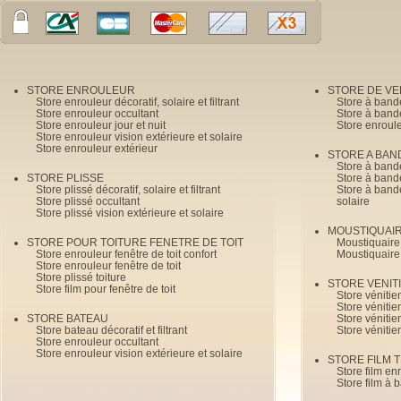
STORE ENROULEUR
STORE DE V
Store enrouleur décoratif, solaire et filtrant
Store à band
Store enrouleur occultant
Store à band
Store enrouleur jour et nuit
Store enroul
Store enrouleur vision extérieure et solaire
Store enrouleur extérieur
STORE A BAN
Store à bande
STORE PLISSE
Store à bande
Store plissé décoratif, solaire et filtrant
Store à bande
Store plissé occultant
solaire
Store plissé vision extérieure et solaire
MOUSTIQUAI
STORE POUR TOITURE FENETRE DE TOIT
Moustiquaire
Store enrouleur fenêtre de toit confort
Moustiquaire
Store enrouleur fenêtre de toit
Store plissé toiture
STORE VENIT
Store film pour fenêtre de toit
Store véniti
Store véniti
STORE BATEAU
Store véniti
Store bateau décoratif et filtrant
Store vénitie
Store enrouleur occultant
Store enrouleur vision extérieure et solaire
STORE FILM 
Store film en
Store film à 