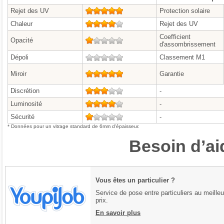
Rejet des UV
5/5
Protection solaire
Chaleur
4/5
Rejet des UV
Coefficient
Opacité
1/5
d'assombrissement
Dépoli
0/5
Classement M1
Miroir
5/5
Garantie
Discrétion
3/5
-
Luminosité
4/5
-
Sécurité
1/5
-
* Données pour un vitrage standard de 6mm d'épaisseur.
Besoin d’ai
Vous êtes un particulier ?
Service de pose entre particuliers au meilleu
prix.
En savoir plus