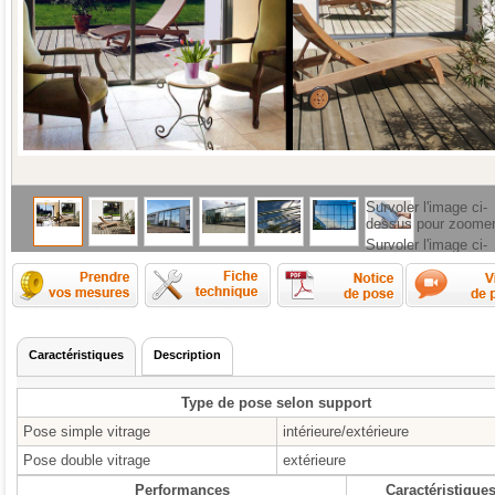
Survoler l'image ci-
dessus pour zoome
Survoler l'image ci-
dessus pour zoome
Comment prendre les mesures ?
Fiche technique
Caractéristiques
Description
Type de pose selon support
Pose simple vitrage
intérieure/extérieure
Pose double vitrage
extérieure
Performances
Caractéristique