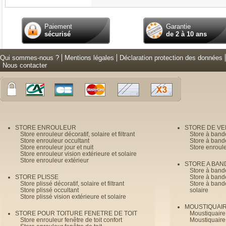
Paiement
Garantie
sécurisé
de 2 à 10 ans
Qui sommes-nous ?
Mentions légales
Déclaration protection des données
Nous contacter
STORE ENROULEUR
STORE DE V
Store enrouleur décoratif, solaire et filtrant
Store à band
Store enrouleur occultant
Store à band
Store enrouleur jour et nuit
Store enroul
Store enrouleur vision extérieure et solaire
Store enrouleur extérieur
STORE A BAN
Store à bande
STORE PLISSE
Store à bande
Store plissé décoratif, solaire et filtrant
Store à bande
Store plissé occultant
solaire
Store plissé vision extérieure et solaire
MOUSTIQUAI
STORE POUR TOITURE FENETRE DE TOIT
Moustiquaire
Store enrouleur fenêtre de toit confort
Moustiquaire