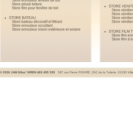
Store enrouleur fenêtre de toit
Store plissé toiture
STORE VENIT
Store film pour fenêtre de toit
Store véniti
Store véniti
STORE BATEAU
Store véniti
Store bateau décoratif et filtrant
Store vénitie
Store enrouleur occultant
Store enrouleur vision extérieure et solaire
STORE FILM 
Store film en
Store film à 
©
2026
JAM Difus' SIREN 483 495 339
587 rue Pierre POIVRE, ZAC de la Tuilerie, 01330 Vill