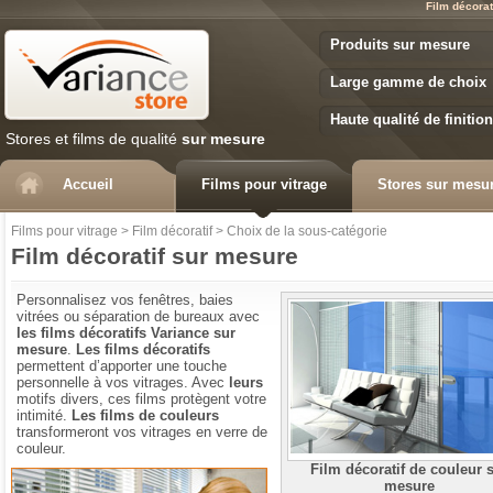
Film décorat
Variance Store
Produits sur mesure
Large gamme de choix
Haute qualité de finition
Stores et films de qualité
sur mesure
Accueil
Films pour vitrage
Stores sur mesu
Films pour vitrage
>
Film décoratif
>
Choix de la sous-catégorie
Film décoratif sur mesure
Personnalisez vos fenêtres, baies
vitrées ou séparation de bureaux avec
les films décoratifs Variance sur
mesure
.
Les films décoratifs
permettent d’apporter une touche
personnelle à vos vitrages. Avec
leurs
motifs divers, ces films protègent votre
intimité.
Les films de couleurs
transformeront vos vitrages en verre de
couleur.
Film décoratif de couleur 
Comment choisir votre film
mesure