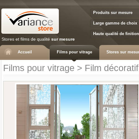
Variance Store
Produits sur mesure
Large gamme de choix
Haute qualité de finition
Stores et films de qualité
sur mesure
Accueil
Films pour vitrage
Stores sur mesu
Films pour vitrage
>
Film décoratif