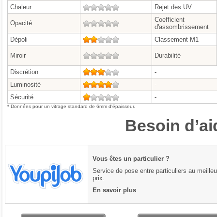
Chaleur
0/5
Rejet des UV
Coefficient
Opacité
0/5
d'assombrissement
Dépoli
2/5
Classement M1
Miroir
0/5
Durabilité
Discrétion
3/5
-
Luminosité
4/5
-
Sécurité
1/5
-
* Données pour un vitrage standard de 6mm d'épaisseur.
Besoin d’ai
Vous êtes un particulier ?
Service de pose entre particuliers au meilleu
prix.
En savoir plus