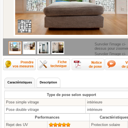
Survoler l'image ci-
dessus pour zoome
Survoler l'image ci-
dessus pour zoome
Comment prendre les mesures ?
Fiche technique
Caractéristiques
Description
Type de pose selon support
Pose simple vitrage
intérieure
Pose double vitrage
intérieure
Performances
Caractéristique
Rejet des UV
5/5
Protection solaire