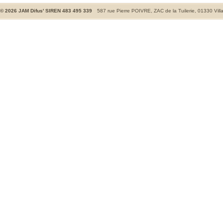
©
2026
JAM Difus' SIREN 483 495 339
587 rue Pierre POIVRE, ZAC de la Tuilerie, 01330 Vill