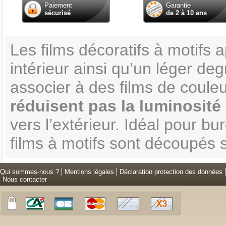
Paiement
Garantie
sécurisé
de 2 à 10 ans
Les films décoratifs à motifs
intérieur ainsi qu’un léger deg
associer à des films de couleu
réduisent pas la luminosité
vers l’extérieur. Idéal pour b
films à motifs sont découpés 
Qui sommes-nous ?
Mentions légales
Déclaration protection des données
Nous contacter