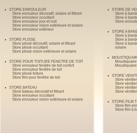
STORE ENROULEUR
STORE DE V
Store enrouleur décoratif, solaire et filtrant
Store à band
Store enrouleur occultant
Store à band
Store enrouleur jour et nuit
Store enroul
Store enrouleur vision extérieure et solaire
Store enrouleur extérieur
STORE A BAN
Store à bande
STORE PLISSE
Store à bande
Store plissé décoratif, solaire et filtrant
Store à bande
Store plissé occultant
solaire
Store plissé vision extérieure et solaire
MOUSTIQUAI
STORE POUR TOITURE FENETRE DE TOIT
Moustiquaire
Store enrouleur fenêtre de toit confort
Moustiquaire
Store enrouleur fenêtre de toit
Store plissé toiture
STORE VENIT
Store film pour fenêtre de toit
Store véniti
Store véniti
STORE BATEAU
Store véniti
Store bateau décoratif et filtrant
Store vénitie
Store enrouleur occultant
Store enrouleur vision extérieure et solaire
STORE FILM 
Store film en
Store film à 