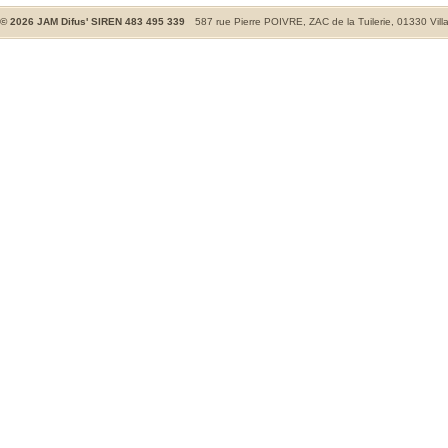
©
2026
JAM Difus' SIREN 483 495 339
587 rue Pierre POIVRE, ZAC de la Tuilerie, 01330 Vill