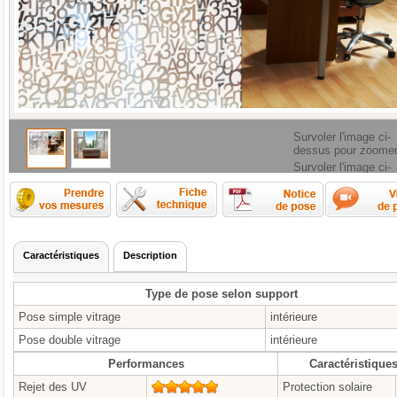
Survoler l'image ci-
dessus pour zoome
Survoler l'image ci-
dessus pour zoome
Comment prendre les mesures ?
Fiche technique
Caractéristiques
Description
Type de pose selon support
Pose simple vitrage
intérieure
Pose double vitrage
intérieure
Performances
Caractéristique
Rejet des UV
5/5
Protection solaire