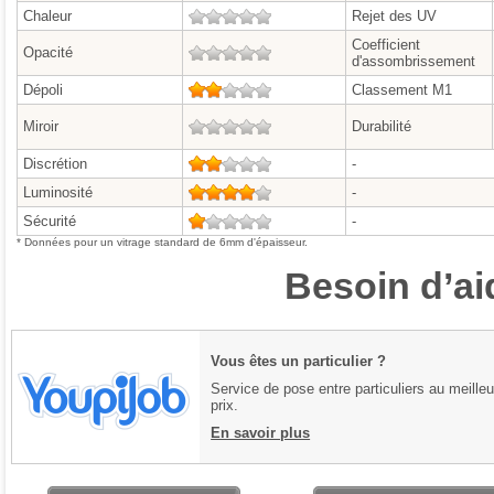
Chaleur
0/5
Rejet des UV
Coefficient
Opacité
0/5
d'assombrissement
Dépoli
2/5
Classement M1
Miroir
0/5
Durabilité
Discrétion
2/5
-
Luminosité
4/5
-
Sécurité
1/5
-
* Données pour un vitrage standard de 6mm d'épaisseur.
Besoin d’ai
Vous êtes un particulier ?
Service de pose entre particuliers au meilleu
prix.
En savoir plus