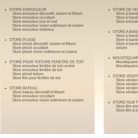
STORE ENROULEUR
STORE DE V
Store enrouleur décoratif, solaire et filtrant
Store à band
Store enrouleur occultant
Store à band
Store enrouleur jour et nuit
Store enroul
Store enrouleur vision extérieure et solaire
Store enrouleur extérieur
STORE A BAN
Store à bande
STORE PLISSE
Store à bande
Store plissé décoratif, solaire et filtrant
Store à bande
Store plissé occultant
solaire
Store plissé vision extérieure et solaire
MOUSTIQUAI
STORE POUR TOITURE FENETRE DE TOIT
Moustiquaire
Store enrouleur fenêtre de toit confort
Moustiquaire
Store enrouleur fenêtre de toit
Store plissé toiture
STORE VENIT
Store film pour fenêtre de toit
Store véniti
Store véniti
STORE BATEAU
Store véniti
Store bateau décoratif et filtrant
Store vénitie
Store enrouleur occultant
Store enrouleur vision extérieure et solaire
STORE FILM 
Store film en
Store film à 