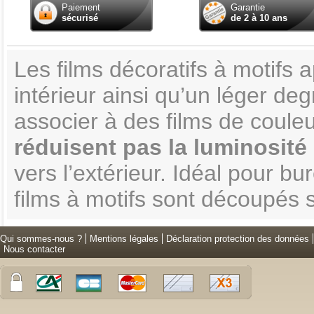
Paiement
Garantie
sécurisé
de 2 à 10 ans
Les films décoratifs à motifs
intérieur ainsi qu’un léger deg
associer à des films de couleu
réduisent pas la luminosité
vers l’extérieur. Idéal pour b
films à motifs sont découpés 
Qui sommes-nous ?
Mentions légales
Déclaration protection des données
Nous contacter