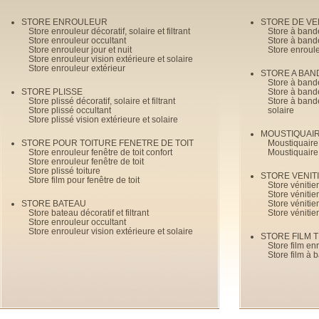
STORE ENROULEUR
STORE DE V
Store enrouleur décoratif, solaire et filtrant
Store à band
Store enrouleur occultant
Store à band
Store enrouleur jour et nuit
Store enroul
Store enrouleur vision extérieure et solaire
Store enrouleur extérieur
STORE A BAN
Store à bande
STORE PLISSE
Store à bande
Store plissé décoratif, solaire et filtrant
Store à bande
Store plissé occultant
solaire
Store plissé vision extérieure et solaire
MOUSTIQUAI
STORE POUR TOITURE FENETRE DE TOIT
Moustiquaire
Store enrouleur fenêtre de toit confort
Moustiquaire
Store enrouleur fenêtre de toit
Store plissé toiture
STORE VENIT
Store film pour fenêtre de toit
Store véniti
Store véniti
STORE BATEAU
Store véniti
Store bateau décoratif et filtrant
Store vénitie
Store enrouleur occultant
Store enrouleur vision extérieure et solaire
STORE FILM 
Store film en
Store film à 