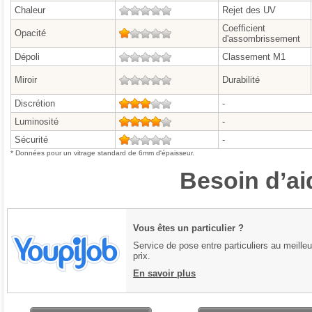
Chaleur
0/5
Rejet des UV
Coefficient
Opacité
1/5
d'assombrissement
Dépoli
0/5
Classement M1
Miroir
0/5
Durabilité
Discrétion
3/5
-
Luminosité
4/5
-
Sécurité
1/5
-
* Données pour un vitrage standard de 6mm d'épaisseur.
Besoin d’ai
Vous êtes un particulier ?
Service de pose entre particuliers au meilleu
prix.
En savoir plus