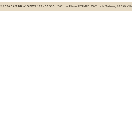
©
2026
JAM Difus' SIREN 483 495 339
587 rue Pierre POIVRE, ZAC de la Tuilerie, 01330 Vill