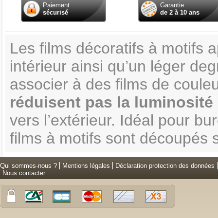
Paiement
Garantie
sécurisé
de 2 à 10 ans
Les films décoratifs à motifs
intérieur ainsi qu’un léger deg
associer à des films de couleu
réduisent pas la luminosité
vers l’extérieur. Idéal pour b
films à motifs sont découpés 
Qui sommes-nous ?
Mentions légales
Déclaration protection des données
Nous contacter