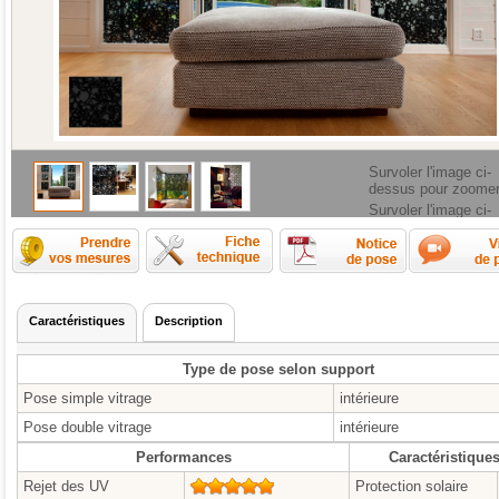
Survoler l'image ci-
dessus pour zoome
Survoler l'image ci-
dessus pour zoome
Comment prendre les mesures ?
Fiche technique
Caractéristiques
Description
Type de pose selon support
Pose simple vitrage
intérieure
Pose double vitrage
intérieure
Performances
Caractéristique
Rejet des UV
5/5
Protection solaire