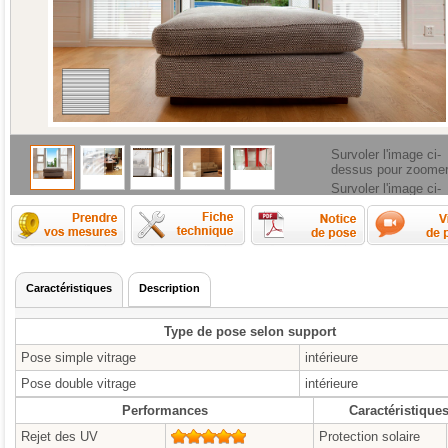
Survoler l'image ci-
dessus pour zoome
Survoler l'image ci-
dessus pour zoome
Comment prendre les mesures ?
Fiche technique
Caractéristiques
Description
Type de pose selon support
Pose simple vitrage
intérieure
Pose double vitrage
intérieure
Performances
Caractéristique
Rejet des UV
5/5
Protection solaire