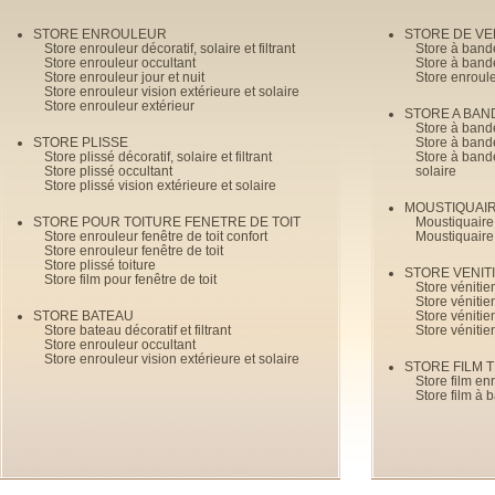
STORE ENROULEUR
STORE DE V
Store enrouleur décoratif, solaire et filtrant
Store à band
Store enrouleur occultant
Store à band
Store enrouleur jour et nuit
Store enroul
Store enrouleur vision extérieure et solaire
Store enrouleur extérieur
STORE A BAN
Store à bande
STORE PLISSE
Store à bande
Store plissé décoratif, solaire et filtrant
Store à bande
Store plissé occultant
solaire
Store plissé vision extérieure et solaire
MOUSTIQUAI
STORE POUR TOITURE FENETRE DE TOIT
Moustiquaire
Store enrouleur fenêtre de toit confort
Moustiquaire
Store enrouleur fenêtre de toit
Store plissé toiture
STORE VENIT
Store film pour fenêtre de toit
Store véniti
Store véniti
STORE BATEAU
Store véniti
Store bateau décoratif et filtrant
Store vénitie
Store enrouleur occultant
Store enrouleur vision extérieure et solaire
STORE FILM 
Store film en
Store film à 