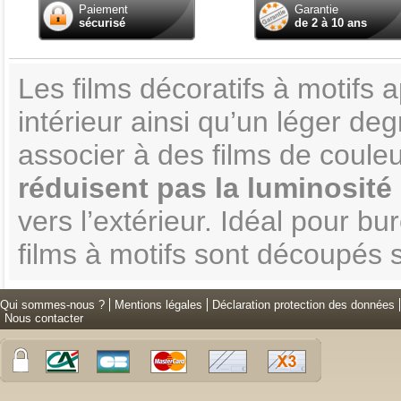
Paiement
Garantie
sécurisé
de 2 à 10 ans
Les films décoratifs à motifs
intérieur ainsi qu’un léger deg
associer à des films de couleu
réduisent pas la luminosité
vers l’extérieur. Idéal pour b
films à motifs sont découpés 
Qui sommes-nous ?
Mentions légales
Déclaration protection des données
Nous contacter