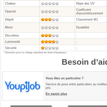
Chaleur
0/5
Rejet des UV
Coefficient
Opacité
0/5
d'assombrissement
Dépoli
3/5
Classement M1
Miroir
0/5
Durabilité
Discrétion
3/5
-
Luminosité
4/5
-
Sécurité
1/5
-
* Données pour un vitrage standard de 6mm d'épaisseur.
Besoin d’ai
Vous êtes un particulier ?
Service de pose entre particuliers au meilleu
prix.
En savoir plus