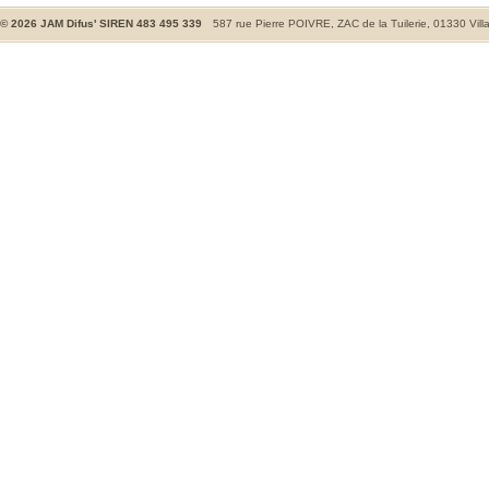
©
2026
JAM Difus' SIREN 483 495 339
587 rue Pierre POIVRE, ZAC de la Tuilerie, 01330 Vill