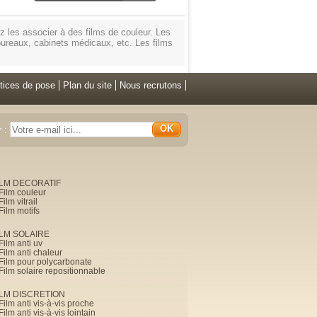
ez les associer à des films de couleur. Les
r bureaux, cabinets médicaux, etc. Les films
tices de pose
Plan du site
Nous recrutons
OK
r
:
ILM DECORATIF
Film couleur
Film vitrail
Film motifs
ILM SOLAIRE
Film anti uv
Film anti chaleur
Film pour polycarbonate
Film solaire repositionnable
ILM DISCRETION
Film anti vis-à-vis proche
Film anti vis-à-vis lointain