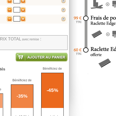
-
+
supprimer
-
+
supprimer
-
+
supprimer
RIX TOTAL
:
avec remise
Ajouter au panier
tés
Bénéficiez de
Bénéficiez de
e
-
45
%
-
35
%