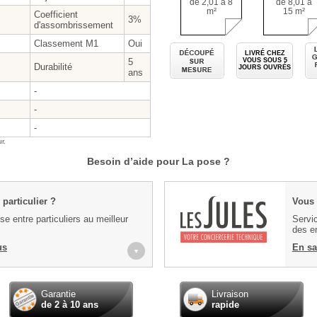
de 2,01 à 8
de 8,01 à
m²
15 m²
Coefficient
3%
d'assombrissement
Classement M1
Oui
Découpé sur
LIVRÉ CHEZ
5
VOUS SOUS
5
Durabilité
JOURS OUVRÉS
ans
-
-
-
r.
Besoin d’aide pour La pose ?
particulier ?
Vous 
e entre particuliers au meilleur
Servic
des en
us
En sa
▼
Garantie
Livraison
de 2 à 10 ans
rapide