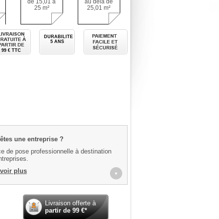
de 15,01 à
au delà de
25 m²
25,01 m²
 mesure
Livraison gratuite à partir de
Paiement facile et sécurisé
DURABILITE
5 ANS
99 € TTC
êtes une entreprise ?
e de pose professionnelle à destination
treprises.
voir plus
▼
Livraison offerte à
partir de
99
€*