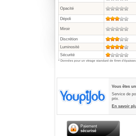
Opacité
0/5
Dépoli
3/5
Miroir
0/5
Discrétion
3/5
Luminosité
4/5
Sécurité
1/5
* Données pour un vitrage standard de 6mm d'épaisseu
Vous êtes un 
Service de pos
prix.
En savoir pl
Paiement
sécurisé