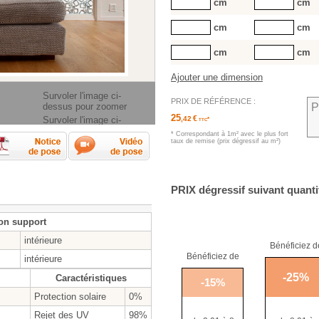
cm
cm
cm
cm
cm
cm
Ajouter une dimension
Survoler l'image ci-
PRIX DE RÉFÉRENCE :
dessus pour zoomer
P
25
€
Survoler l'image ci-
,42
*
TTC
dessus pour zoomer
* Correspondant à 1m² avec le plus fort
rendre les mesures ?
Fiche technique
Notice de pose
Vidéos de pose
taux de remise (prix dégressif au m²)
PRIX
dégressif suivant quanti
on support
intérieure
Bénéficiez d
Bénéficiez de
intérieure
-
25
%
Caractéristiques
-
15
%
Protection solaire
0%
Rejet des UV
98%