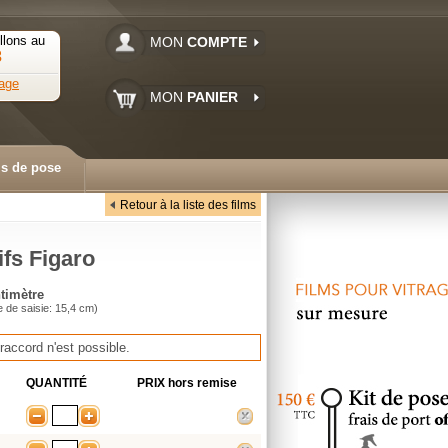
llons au
MON
COMPTE
3
age
MON
PANIER
ls de pose
Retour à la liste des films
ifs Figaro
timètre
e de saisie: 15,4 cm)
raccord n'est possible
.
QUANTITÉ
PRIX
hors remise
-
+
supprimer