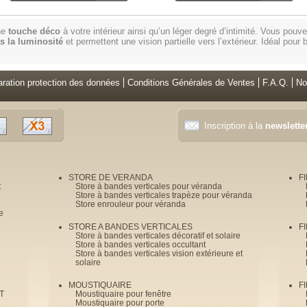
une
touche déco
à votre intérieur ainsi qu’un léger degré d’intimité. Vous pouv
s la luminosité
et permettent une vision partielle vers l’extérieur. Idéal pou
aration protection des données
Conditions Générales de Ventes
F.A.Q.
No
Inscription à la
newslette
STORE DE VERANDA
F
t
Store à bandes verticales pour véranda
Store à bandes verticales trapèze pour véranda
Store enrouleur pour véranda
e
STORE A BANDES VERTICALES
F
Store à bandes verticales décoratif et solaire
Store à bandes verticales occultant
Store à bandes verticales vision extérieure et
solaire
MOUSTIQUAIRE
F
T
Moustiquaire pour fenêtre
Moustiquaire pour porte